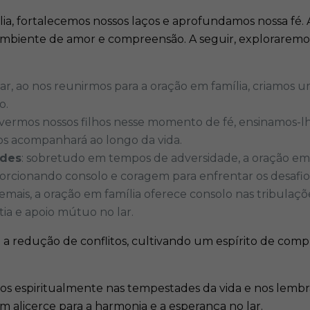
, fortalecemos nossos laços e aprofundamos nossa fé. Alé
biente de amor e compreensão. A seguir, exploraremos
ar, ao nos reunirmos para a oração em família, criamos u
.​
lvermos nossos filhos nesse momento de fé, ensinamos-l
os acompanhará ao longo da vida.​
ades
: sobretudo em tempos de adversidade, a oração em
orcionando consolo e coragem para enfrentar os desafios
demais, a oração em família oferece consolo nas tribulaçõe
a e apoio mútuo no lar.​
 a redução de conflitos, cultivando um espírito de com
-nos espiritualmente nas tempestades da vida e nos lem
m alicerce para a harmonia e a esperança no lar.​