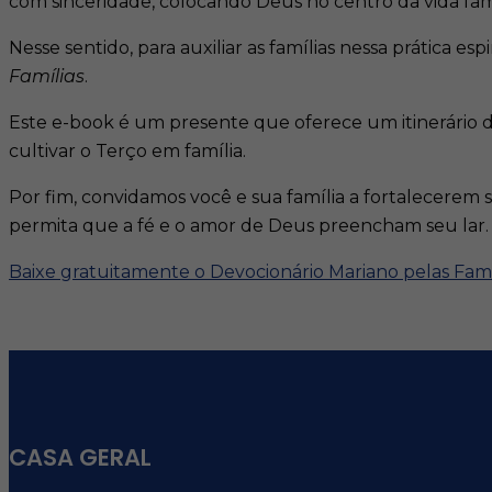
com sinceridade, colocando Deus no centro da vida famil
Nesse sentido, para auxiliar as famílias nessa prática 
Famílias
.
Este e-book é um presente que oferece um itinerário d
cultivar o Terço em família.​
Por fim, convidamos você e sua família a fortalecerem s
permita que a fé e o amor de Deus preencham seu lar.​
Baixe gratuitamente o Devocionário Mariano pelas Famí
CASA GERAL