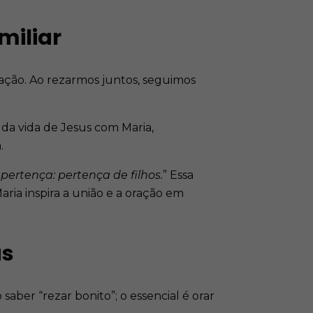
miliar
icação. Ao rezarmos juntos, seguimos
 da vida de Jesus com Maria,
​
 pertença: pertença de filhos.
”​ Essa
aria inspira a união e a oração em
us
aber “rezar bonito”; o essencial é orar