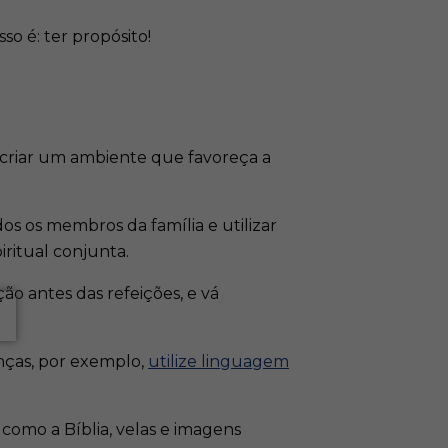
o é: ter propósito!
al criar um ambiente que favoreça a
os os membros da família e utilizar
ritual conjunta.​
o antes das refeições, e vá
anças, por exemplo,
utilize linguagem
como a Bíblia, velas e imagens