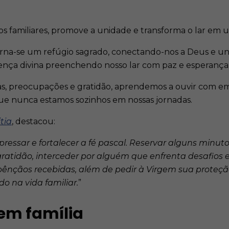
os familiares, promove a unidade e transforma o lar em 
torna-se um refúgio sagrado, conectando-nos a Deus e u
ença divina preenchendo nosso lar com paz e esperança
as, preocupações e gratidão, aprendemos a ouvir com emp
 que nunca estamos sozinhos em nossas jornadas.
tia
, destacou:​
essar e fortalecer a fé pascal. Reservar alguns minuto
ratidão, interceder por alguém que enfrenta desafios
ênçãos recebidas, além de pedir à Virgem sua proteç
 na vida familiar.
”
 em família