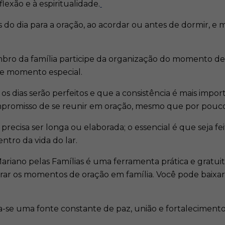
lexão e à espiritualidade.​
 do dia para a oração, ao acordar ou antes de dormir, e
bro da família participe da organização do momento de 
se momento especial.​
 dias serão perfeitos e que a consistência é mais impo
promisso de se reunir em oração, mesmo que por poucos
precisa ser longa ou elaborada; o essencial é que seja fe
tro da vida do lar.​
 Mariano pelas Famílias é uma ferramenta prática e grat
irar os momentos de oração em família.​ Você pode baix
rna-se uma fonte constante de paz, união e fortaleciment