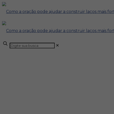
✕
Como a oração