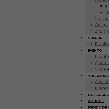
uir laços
Ap
O
Casa d
família?
Galeria
2º Elo
CURSOS
Escola
EVENTO
Eventos
ortes na família?
Quares
Vinde 
VOCACIONA
Caminh
Evento
DOE AGORA
ARTIGOS
PEDIDO DE