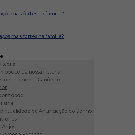
DE
istória
 pouco da nossa história
econhecimento Canônico
dor
identidade
risma
piritualidade da Anunciação do Senhor
atronos
 Anjos
ivemos a Vocação