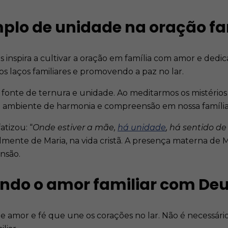
plo de unidade na oração fa
os inspira a cultivar a oração em família com amor e ded
 laços familiares e promovendo a paz no lar.​
 fonte de ternura e unidade. Ao meditarmos os mistérios
m ambiente de harmonia e compreensão em nossa família.
tizou: ​“
Onde estiver a mãe,
há unidade
, há sentido de
lmente de Maria, na vida cristã. A presença materna de M
nsão.
endo o amor familiar com De
amor e fé que une os corações no lar. Não é necessário s