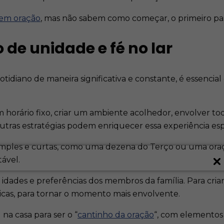
 em oração
, mas não sabem como começar, o primeiro pass
e unidade e fé no lar ​
otidiano de maneira significativa e constante, é essenci
horário fixo, criar um ambiente acolhedor, envolver tod
utras estratégias podem enriquecer essa experiência espi
 simples e curtas, como uma dezena do Terço ou uma oraçã
ável.
s idades e preferências dos membros da família. Para cri
cas, para tornar o momento mais envolvente. ​
 na casa para ser o “
cantinho da oração
“, com elementos 