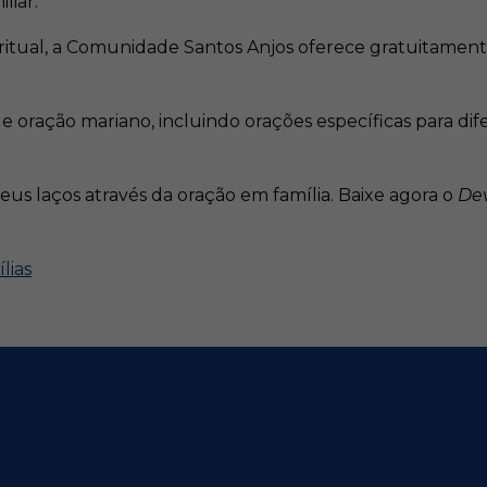
iar.​
espiritual, a Comunidade Santos Anjos oferece gratuitamen
e oração mariano, incluindo orações específicas para d
eus laços através da oração em família. Baixe agora o
Dev
lias