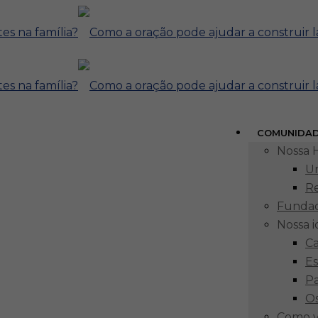
COMUNIDA
Nossa H
Um
R
Funda
Nossa 
Ca
Es
P
 pode
Os
Como v