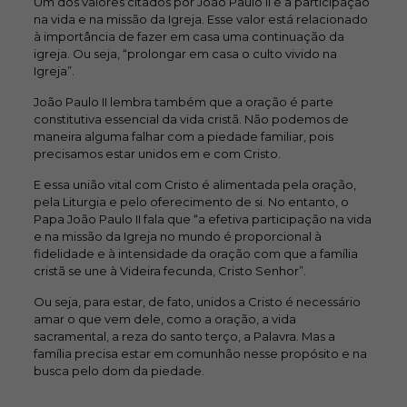
Um dos valores citados por João Paulo II é a participação
na vida e na missão da Igreja. Esse valor está relacionado
à importância de fazer em casa uma continuação da
igreja. Ou seja, “prolongar em casa o culto vivido na
Igreja”.
João Paulo II lembra também que a oração é parte
constitutiva essencial da vida cristã. Não podemos de
maneira alguma falhar com a piedade familiar, pois
precisamos estar unidos em e com Cristo.
E essa união vital com Cristo é alimentada pela oração,
pela Liturgia e pelo oferecimento de si. No entanto, o
Papa João Paulo II fala que “a efetiva participação na vida
e na missão da Igreja no mundo é proporcional à
fidelidade e à intensidade da oração com que a família
cristã se une à Videira fecunda, Cristo Senhor”.
Ou seja, para estar, de fato, unidos a Cristo é necessário
amar o que vem dele, como a oração, a vida
sacramental, a reza do santo terço, a Palavra. Mas a
família precisa estar em comunhão nesse propósito e na
busca pelo dom da piedade.