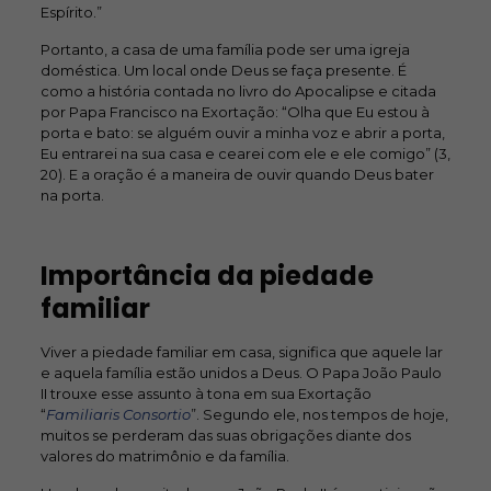
Espírito.”
Portanto, a casa de uma família pode ser uma igreja
doméstica. Um local onde Deus se faça presente. É
como a história contada no livro do Apocalipse e citada
por Papa Francisco na Exortação: “Olha que Eu estou à
porta e bato: se alguém ouvir a minha voz e abrir a porta,
Eu entrarei na sua casa e cearei com ele e ele comigo” (3,
20). E a oração é a maneira de ouvir quando Deus bater
na porta.
Importância da piedade
familiar
Viver a piedade familiar em casa, significa que aquele lar
e aquela família estão unidos a Deus. O Papa João Paulo
II trouxe esse assunto à tona em sua Exortação
“
Familiaris Consortio
”. Segundo ele, nos tempos de hoje,
muitos se perderam das suas obrigações diante dos
valores do matrimônio e da família.