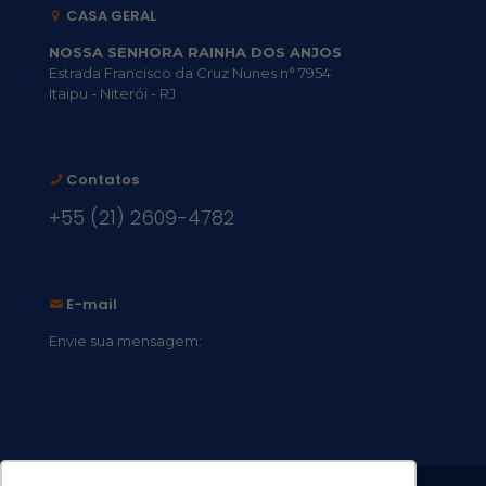
CASA GERAL
NOSSA SENHORA RAINHA DOS ANJOS
Estrada Francisco da Cruz Nunes n° 7954
Itaipu - Niterói - RJ
Contatos
+55 (21) 2609-4782
E-mail
Envie sua mensagem:
vocacional@comsantosanjos.org.br