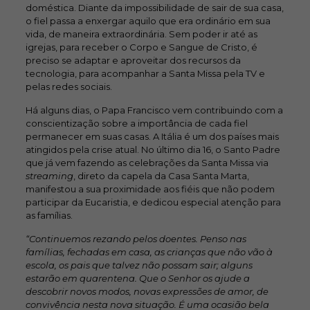
doméstica. Diante da impossibilidade de sair de sua casa,
o fiel passa a enxergar aquilo que era ordinário em sua
vida, de maneira extraordinária. Sem poder ir até as
igrejas, para receber o Corpo e Sangue de Cristo, é
preciso se adaptar e aproveitar dos recursos da
tecnologia, para acompanhar a Santa Missa pela TV e
pelas redes sociais.
Há alguns dias, o Papa Francisco vem contribuindo com a
conscientização sobre a importância de cada fiel
permanecer em suas casas. A Itália é um dos países mais
atingidos pela crise atual. No último dia 16, o Santo Padre
que já vem fazendo as celebrações da Santa Missa via
streaming
, direto da capela da Casa Santa Marta,
manifestou a sua proximidade aos fiéis que não podem
participar da Eucaristia, e dedicou especial atenção para
as famílias.
“Continuemos rezando pelos doentes. Penso nas
famílias, fechadas em casa, as crianças que não vão à
escola, os pais que talvez não possam sair; alguns
estarão em quarentena. Que o Senhor os ajude a
descobrir novos modos, novas expressões de amor, de
convivência nesta nova situação. É uma ocasião bela