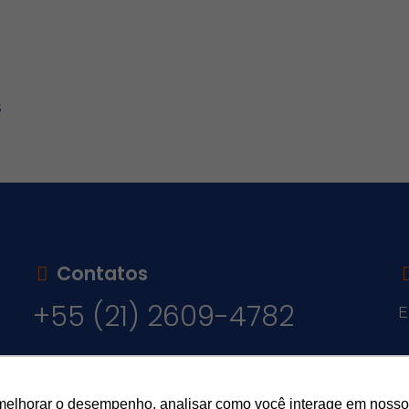
s
Contatos
+55 (21) 2609-4782
E
v
melhorar o desempenho, analisar como você interage em nosso sit