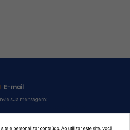
E-mail
nvie sua mensagem:
ocacional@comsantosanjos.org.br
e e personalizar conteúdo. Ao utilizar este site, você