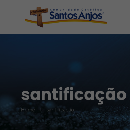
santificação
Home
santificação