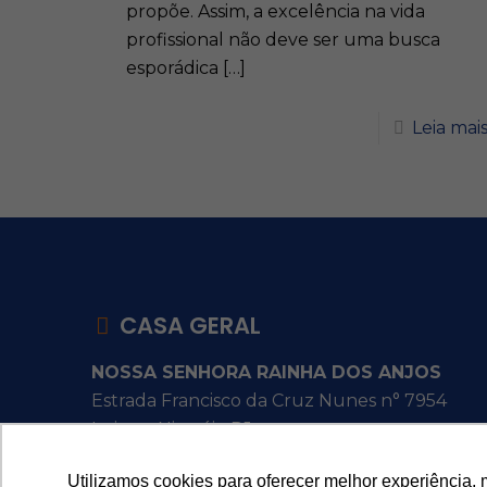
propõe. Assim, a excelência na vida
profissional não deve ser uma busca
esporádica
[…]
Leia mai
CASA GERAL
NOSSA SENHORA RAINHA DOS ANJOS
Estrada Francisco da Cruz Nunes n° 7954
Itaipu - Niterói - RJ
Utilizamos cookies para oferecer melhor experiência, 