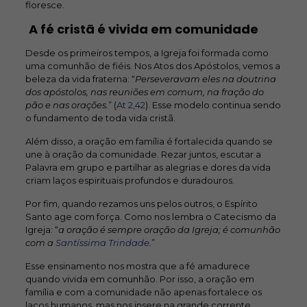
floresce.
A fé cristã é vivida em comunidade
Desde os primeiros tempos, a Igreja foi formada como
uma comunhão de fiéis. Nos Atos dos Apóstolos, vemos a
beleza da vida fraterna: “
Perseveravam eles na doutrina
dos apóstolos, nas reuniões em comum, na fração do
pão e nas orações.
” (
At 2,42
). Esse modelo continua sendo
o fundamento de toda vida cristã.
Além disso, a oração em família é fortalecida quando se
une à oração da comunidade. Rezar juntos, escutar a
Palavra em grupo e partilhar as alegrias e dores da vida
criam laços espirituais profundos e duradouros.
Por fim, quando rezamos uns pelos outros, o Espírito
Santo age com força. Como nos lembra o Catecismo da
Igreja: “
a oração é sempre oração da Igreja; é comunhão
com a
Santíssima Trindade
.
”
Esse ensinamento nos mostra que a fé amadurece
quando vivida em comunhão. Por isso, a oração em
família e com a comunidade não apenas fortalece os
laços humanos, mas nos insere na grande corrente