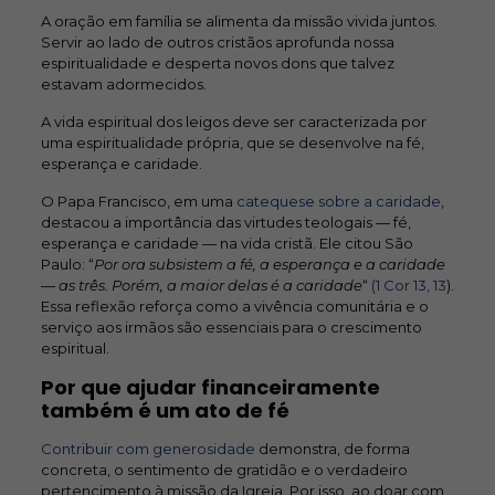
A oração em família se alimenta da missão vivida juntos.
Servir ao lado de outros cristãos aprofunda nossa
espiritualidade e desperta novos dons que talvez
estavam adormecidos.
A vida espiritual dos leigos deve ser caracterizada por
uma espiritualidade própria, que se desenvolve na fé,
esperança e caridade.
O Papa Francisco, em uma
catequese sobre a caridade
,
destacou a importância das virtudes teologais — fé,
esperança e caridade — na vida cristã. Ele citou São
Paulo: “
Por ora subsistem a fé, a esperança e a caridade
—
as três. Porém, a maior delas é a caridade
“
(1 Cor 13, 13
).
Essa reflexão reforça como a vivência comunitária e o
serviço aos irmãos são essenciais para o crescimento
espiritual.
Por que ajudar financeiramente
também é um ato de fé
Contribuir com generosidade
demonstra, de forma
concreta, o sentimento de gratidão e o verdadeiro
pertencimento à missão da Igreja. Por isso, ao doar com