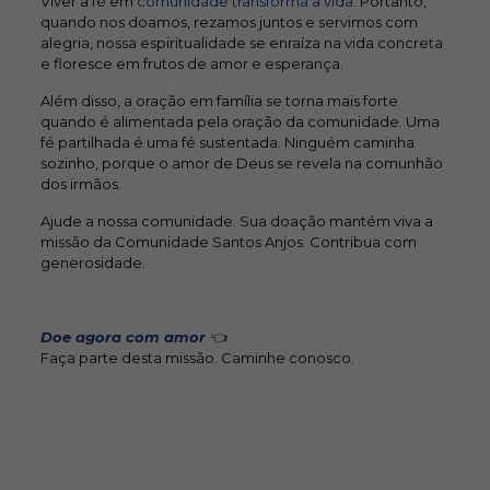
Viver a fé em
comunidade transforma a vida.
Portanto,
quando nos doamos, rezamos juntos e servimos com
alegria, nossa espiritualidade se enraíza na vida concreta
e floresce em frutos de amor e esperança.
Além disso, a oração em família se torna mais forte
quando é alimentada pela oração da comunidade. Uma
fé partilhada é uma fé sustentada. Ninguém caminha
sozinho, porque o amor de Deus se revela na comunhão
dos irmãos.
Ajude a nossa comunidade. Sua doação mantém viva a
missão da Comunidade Santos Anjos. Contribua com
generosidade.
Doe agora com amor
👈
Faça parte desta missão. Caminhe conosco.