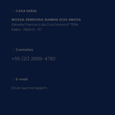
CASA GERAL
NOSSA SENHORA RAINHA DOS ANJOS
Estrada Francisco da Cruz Nunes n° 7954
Itaipu - Niterói - RJ
Contatos
+55 (21) 2609-4782
E-mail
Envie sua mensagem:
vocacional@comsantosanjos.org.br