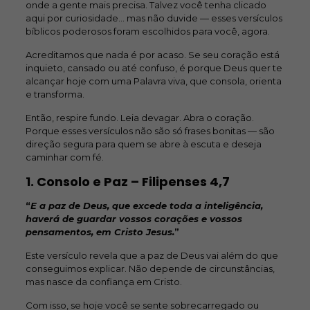
onde a gente mais precisa. Talvez você tenha clicado
aqui por curiosidade… mas não duvide — esses versículos
bíblicos poderosos foram escolhidos para você, agora.
Acreditamos que nada é por acaso. Se seu coração está
inquieto, cansado ou até confuso, é porque Deus quer te
alcançar hoje com uma Palavra viva, que consola, orienta
e transforma.
Então, respire fundo. Leia devagar. Abra o coração.
Porque esses versículos não são só frases bonitas — são
direção segura para quem se abre à escuta e deseja
caminhar com fé.
1. Consolo e Paz –
Filipenses 4,7
“
E a paz de Deus, que excede toda a inteligência,
haverá de guardar vossos corações e vossos
pensamentos, em Cristo Jesus.
”
Este versículo revela que a paz de Deus vai além do que
conseguimos explicar. Não depende de circunstâncias,
mas nasce da confiança em Cristo.
Com isso, se hoje você se sente sobrecarregado ou