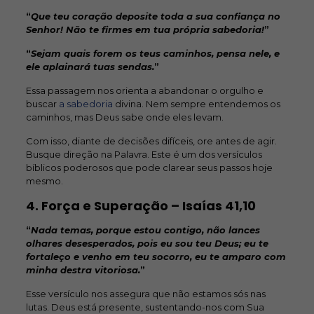
“
Que teu coração deposite toda a sua confiança no
Senhor! Não te firmes em tua própria sabedoria!
”
“
Sejam quais forem os teus caminhos, pensa nele, e
ele aplainará tuas sendas.
”
Essa passagem nos orienta a abandonar o orgulho e
buscar
a sabedoria
divina. Nem sempre entendemos os
caminhos, mas Deus sabe onde eles levam.
Com isso, diante de decisões difíceis, ore antes de agir.
Busque direção na Palavra. Este é um dos versículos
bíblicos poderosos que pode clarear seus passos hoje
mesmo.
4. Força e Superação
–
Isaías 41,10
“
Nada temas, porque estou contigo, não lances
olhares desesperados, pois eu sou teu Deus; eu te
fortaleço e venho em teu socorro, eu te amparo com
minha destra vitoriosa.
”
Esse versículo nos assegura que não estamos sós nas
lutas. Deus está presente, sustentando-nos com Sua