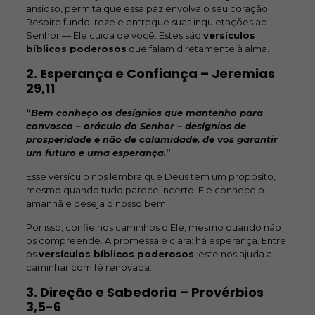
ansioso, permita que essa paz envolva o seu coração.
Respire fundo, reze e entregue suas inquietações ao
Senhor — Ele cuida de você. Estes são
versículos
bíblicos poderosos
que falam diretamente à alma.
2. Esperança e Confiança –
Jeremias
29,11
“
Bem conheço os desígnios que mantenho para
convosco – oráculo do Senhor – desígnios de
prosperidade e não de calamidade, de vos garantir
um futuro e uma esperança.
”
Esse versículo nos lembra que Deus tem um propósito,
mesmo quando tudo parece incerto. Ele conhece o
amanhã e deseja o nosso bem.
Por isso, confie nos caminhos d’Ele, mesmo quando não
os compreende. A promessa é clara: há esperança. Entre
os
versículos bíblicos poderosos
, este nos ajuda a
caminhar com fé renovada.
3. Direção e Sabedoria –
Provérbios
3,5-6