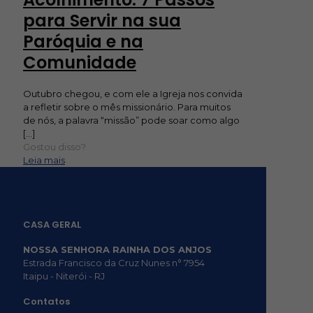
para Servir na sua
Paróquia e na
Comunidade
Outubro chegou, e com ele a Igreja nos convida
a refletir sobre o mês missionário. Para muitos
de nós, a palavra “missão” pode soar como algo
[…]
Gostou disso?
Leia mais
CASA GERAL
NOSSA SENHORA RAINHA DOS ANJOS
Estrada Francisco da Cruz Nunes n° 7954
Itaipu - Niterói - RJ
Contatos