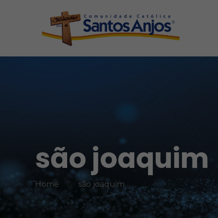
são joaquim
Home
são joaquim