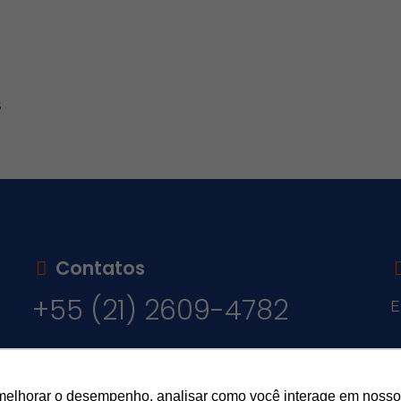
s
Contatos
+55 (21) 2609-4782
E
v
melhorar o desempenho, analisar como você interage em nosso sit