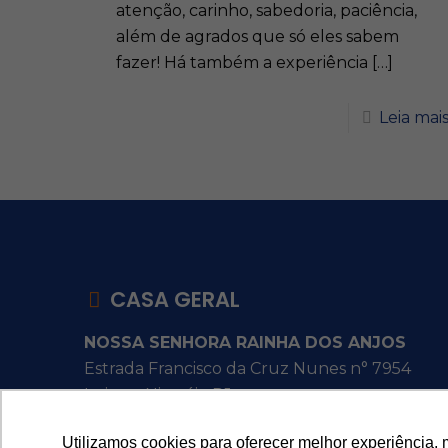
atenção, carinho, sabedoria, paciência,
além de agrados que só eles sabem
fazer! Há também a experiência
[…]
Leia mai
CASA GERAL
NOSSA SENHORA RAINHA DOS ANJOS
Estrada Francisco da Cruz Nunes n° 7954
Itaipu - Niterói - RJ
Utilizamos cookies para oferecer melhor experiência, 