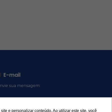
E-mail
nvie sua mensagem:
ocacional@comsantosanjos.org.br
e e personalizar conteúdo. Ao utilizar este site, você