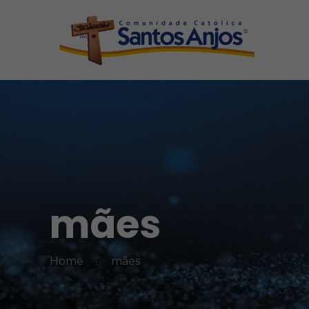
mães
Home
mães