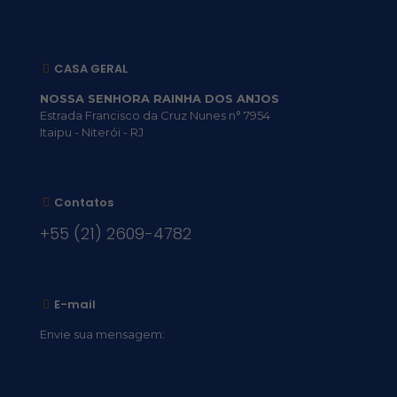
CASA GERAL
NOSSA SENHORA RAINHA DOS ANJOS
Estrada Francisco da Cruz Nunes n° 7954
Itaipu - Niterói - RJ
Contatos
+55 (21) 2609-4782
E-mail
Envie sua mensagem:
vocacional@comsantosanjos.org.br