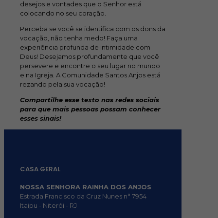
desejos e vontades que o Senhor está
colocando no seu coração.
Perceba se você se identifica com os dons da
vocação, não tenha medo! Faça uma
experiência profunda de intimidade com
Deus!
Desejamos profundamente que você
persevere e encontre o seu lugar no mundo
e na Igreja. A Comunidade Santos Anjos está
rezando pela sua vocação!
Compartilhe esse texto nas redes sociais
para que mais pessoas possam conhecer
esses sinais!
CASA GERAL
NOSSA SENHORA RAINHA DOS ANJOS
Estrada Francisco da Cruz Nunes n° 7954
Itaipu - Niterói - RJ