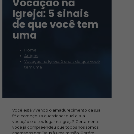
Vocação na
Igreja: 5 sinais
de que você tem
uma
Home
Artigos
Vocação na Igreja: 5 sinais de que você
tem uma
Você está vivendo o amadurecimento da sua
fé e começou a questionar qual a sua
vocação e o seu lugar na Igreja? Certamente,
você já compreendeu que todos nós somos
chamados por Deus à uma missão. Porém,