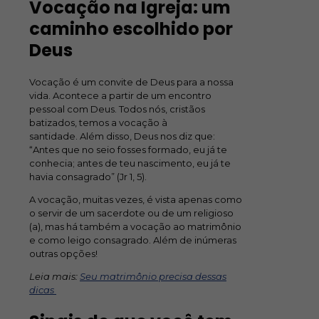
Vocação na Igreja: um
caminho escolhido por
Deus
Vocação é um convite de Deus para a nossa
vida. Acontece a partir de um encontro
pessoal com Deus. Todos nós, cristãos
batizados, temos a vocação à
santidade.
Além disso, Deus nos diz que:
“Antes que no seio fosses formado, eu já te
conhecia; antes de teu nascimento, eu já te
havia consagrado” (Jr 1, 5).
A vocação, muitas vezes, é vista apenas como
o servir de um sacerdote ou de um religioso
(a), mas há também a vocação ao matrimônio
e como leigo consagrado. Além de inúmeras
outras opções!
Leia mais:
Seu matrimônio precisa dessas
dicas