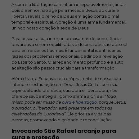
A cura e a libertação caminham inseparavelmente juntas,
pois o Senhor não age pela metade. Jesus, ao curar e
libertar, revela o reino de Deus em ação contra o mal
temporal e espiritual. A oração é uma arma fundamental,
unindo nosso coração à sede de Deus.
Para buscar a cura interior, precisamos de consciência
das áreas a serem equilibradas e de uma decisão pessoal
para enfrentar os traumas. É fundamental identificar as
raízes dos problemas emocionais, pedindo a revelação
do Espírito Santo. O arrependimento profundo e a auto
aceitação são passos cruciais para a transformação.
Além disso, a Eucaristia é a própria fonte de nossa cura
interior e restauração em Deus. Jesus Cristo, com sua
espiritualidade profética, curadora e libertadora, nos
oferece saúde integral. Como afirma a CNBB, “
Toda
missa pode ser missa de
cura e libertação
, porque Jesus,
o curador, o libertador, está presente em todas as
celebrações da Eucaristia
”. Ele prioriza a vida das
pessoas, promovendo dignidade e reconciliação.
Invocando São Rafael arcanjo para
cura e proteção