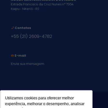
Estrada Francisco da Cruz Nunes n° 7954
Itaipu - Niterói - RJ
Contatos
+55 (21) 2609-4782
E-mail
Envie sua mensagem:
vocacional@comsantosanjos.org.br
Utilizamos cookies para oferecer melhor
experiência, melhorar o desempenho, analisar