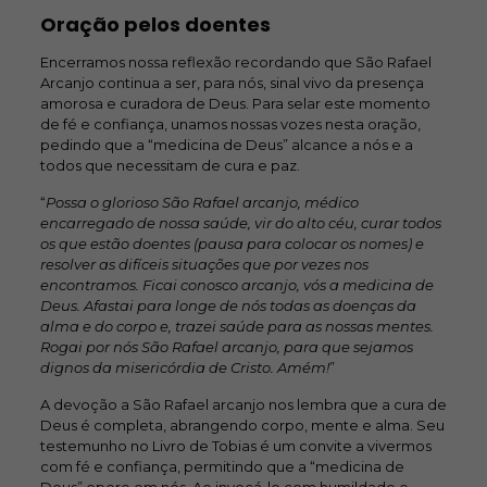
Oração pelos doentes
Encerramos nossa reflexão recordando que São Rafael
Arcanjo continua a ser, para nós, sinal vivo da presença
amorosa e curadora de Deus. Para selar este momento
de fé e confiança, unamos nossas vozes nesta oração,
pedindo que a “medicina de Deus” alcance a nós e a
todos que necessitam de cura e paz.
“
Possa o glorioso São Rafael arcanjo, médico
encarregado de nossa saúde, vir do alto céu, curar todos
os que estão doentes (pausa para colocar os nomes) e
resolver as difíceis situações que por vezes nos
encontramos. Ficai conosco arcanjo, vós a medicina de
Deus. Afastai para longe de nós todas as doenças da
alma e do corpo e, trazei saúde para as nossas mentes.
Rogai por nós São Rafael arcanjo, para que sejamos
dignos da misericórdia de Cristo. Amém!
”
A devoção a São Rafael arcanjo nos lembra que a cura de
Deus é completa, abrangendo corpo, mente e alma. Seu
testemunho no Livro de Tobias é um convite a vivermos
com fé e confiança, permitindo que a “medicina de