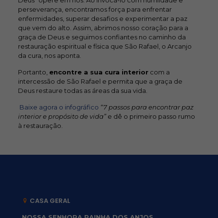
Deus” opere em nós. Ao invocá-lo com humildade e
perseverança, encontramos força para enfrentar
enfermidades, superar desafios e experimentar a paz
que vem do alto. Assim, abrimos nosso coração para a
graça de Deus e seguimos confiantes no caminho da
restauração espiritual e física que São Rafael, o Arcanjo
da cura, nos aponta.
Portanto,
encontre a sua cura interior
com a
intercessão de São Rafael e permita que a graça de
Deus restaure todas as áreas da sua vida.
Baixe agora o infográfico
“7 passos para encontrar paz
interior e propósito de vida”
e dê o primeiro passo rumo
à restauração.
CASA GERAL
NOSSA SENHORA RAINHA DOS ANJOS