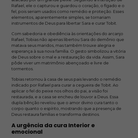
Rafael, ele o capturou e guardou o coração, o fígado e o
fel, pois seriam usados como remédio e proteção. Esses
elementos, aparentemente simples, se tornariam
instrumentos de Deus para libertar Sara e curar Tobit.
Com sabedoria e obediência às orientações do arcanjo
Rafael, Tobias não apenas libertou Sara do demônio que
matava seus maridos, mas também trouxe alegria e
esperança à sua nova família. O gesto simbolizou a vitória
de Deus sobre o mal e a restauração da vida. Assim, Sara
pôde viver um matrimônio abençoado e livre de
tormentos.
Tobias retornou à casa de seus pais levando o remédio
indicado por Rafael para curar a cegueira de Tobit. Ao
aplicar o fel do peixe nos olhos do pai, a visão foi
restaurada, e a casa se encheu de louvor a Deus. Essa
dupla bênção revelou que o amor divino cura tanto o
corpo quanto o espírito, mostrando que a presença de
Deus restaura famílias e transforma destinos.
A urgência da cura Interior e
emocional