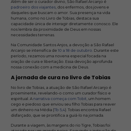
Além de ser o curador divino, São Rafael Arcanjo é
padroeiro dos viajantes
, dos enfermos, dos jovens e
daqueles que buscam o amor. Sua presença na vida
humana, como no Livro de Tobias, destaca sua
capacidade única de interagir diretamente conosco. Ele
nos lembra da proximidade de Deus em nossas
necessidades terrenas.
Na Comunidade Santos Anjos, a devoção a São Rafael
Arcanjo se intensifica de
10 a 18 de outubro.
Durante este
período, rezamos uma novena especial focada na
oração de cura e libertação. Essa devoção aprofunda
nossa conexão com a medicina de Deus.
A jornada de cura no livro de Tobias
No livro de Tobias, a atuação de São Rafael Arcanjo é
proeminente, revelando-o como um curador físico e
espiritual. A
narrativa começa com Tobit,
um homem
cego e piedoso que enviou seu filho Tobias para reaver
um dinheiro na Média (
Tb 5,4
). Tobias encontra Rafael
disfarçado, que se prontifica a guiá-lo na jornada.
Durante a viagem, às margens do rio Tigre, Tobias foi
atacado por um grande peixe. Seguindo a instrução de