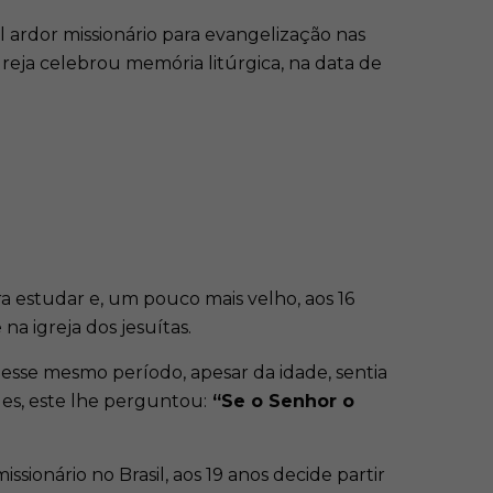
el ardor missionário para evangelização nas
Igreja celebrou memória litúrgica, na data de
a estudar e, um pouco mais velho, aos 16
na igreja dos jesuítas.
Nesse mesmo período, apesar da idade, sentia
ues, este lhe perguntou:
“Se o Senhor o
ionário no Brasil, aos 19 anos decide partir