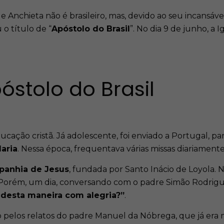
de Anchieta não é brasileiro, mas, devido ao seu incansáv
o título de “
Apóstolo do Brasil
”. No dia 9 de junho, a 
óstolo do Brasil
ação cristã. Já adolescente, foi enviado a Portugal, par
aria
. Nessa época, frequentava várias missas diariamente 
panhia de Jesus
, fundada por Santo Inácio de Loyola. 
te. Porém, um dia, conversando com o padre Simão Rodrig
r desta maneira com alegria?”
.
pelos relatos do padre Manuel da Nóbrega, que já era miss