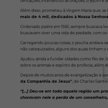
tentações, intensificou as orações, o jejum e a
Além disso, prometeu à Virgem Maria que, se E
mais de 4 mil, dedicados à Nossa Senhor
Ordenado padre em 1565, sempre buscava levar 
buscavam viver uma vida de piedade, com os
Carregando poucas coisas, o jesuíta andava s
não catequizados, alguns dos quais tinham o
Ajudou ainda a fundar cidades como Rio de Ja
sobre os animais e espírito de profecia, além d
Depois de muitos anos de evangelização e apó
da Companhia de Jesus”
, de Charles Saint
“[…] Deu-se em toda aquela região um pran
choravam nele a perda de um conselheiro, g