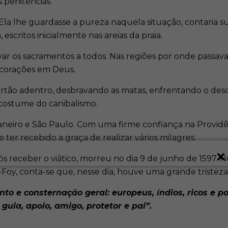
s penitências.
la lhe guardasse a pureza naquela situação, contaria sua
a
, escritos inicialmente nas areias da praia.
os sacramentos a todos. Nas regiões por onde passava, a 
 corações em Deus.
ertão adentro, desbravando as matas, enfrentando o desc
 costume do canibalismo.
neiro e São Paulo. Com uma firme confiança na Providên
e ter recebido a graça de realizar vários milagres.
s receber o viático, morreu no dia 9 de junho de 1597. 
e-Foy, conta-se que, nesse dia, houve uma grande tristeza
to e consternação geral: europeus, índios, ricos e p
uia, apoio, amigo, protetor e pai”.