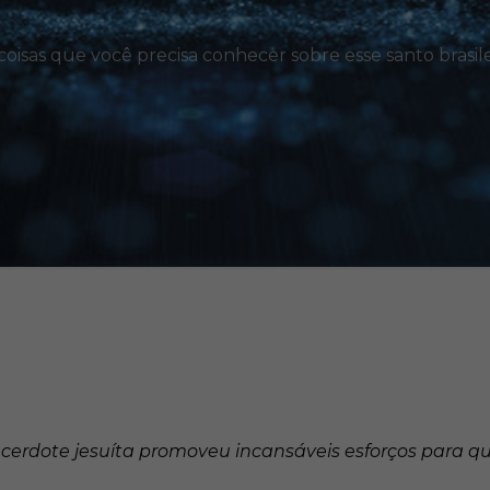
coisas que você precisa conhecer sobre esse santo brasil
sacerdote jesuíta promoveu incansáveis esforços para 