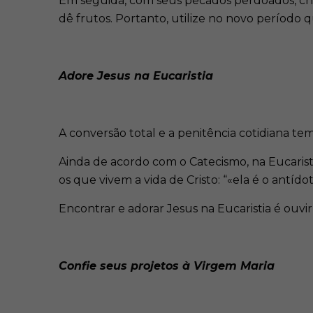
Em seguida, com seus pecados perdoados, che
dê frutos. Portanto, utilize no novo período
Adore Jesus na Eucaristia
A conversão total e a penitência cotidiana tem
Ainda de acordo com o Catecismo, na Eucaristia
os que vivem a vida de Cristo: “«ela é o antído
Encontrar e adorar Jesus na Eucaristia é ouvi
Confie seus projetos à Virgem Maria