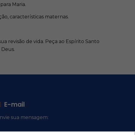
para Maria.
o, características maternas.
ua revisão de vida. Peça ao Espírito Santo
 Deus.
E-mail
nvie sua mensagem:
ocacional@comsantosanjos.org.br