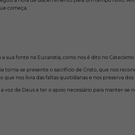
gou a hora de discernimento para um tempo novo. Afinal 
 que começa.
 a sua fonte na Eucaristia, como nos é dito no Catecismo 
 torna-se presente o sacrifício de Cristo, que nos recon
to que nos livra das faltas quotidianas e nos preserva dos
r a voz de Deus e ter o apoio necessário para manter-se 