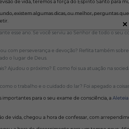
visão de vida, teremos a força do Espírito Santo para mu
cundo, existem algumas dicas, ou melhor, perguntas qu
tir.
te esse ano. Se você serviu ao Senhor de todo o seu c
zou com perseverança e devoção? Reflita também sobre
ado o lugar de Deus.
ais? Ajudou o próximo? E como foi sua atuação na soci
omo o trabalho e o cuidado do lar? Foi apegado a coisas
 importantes para o seu exame de consciência, a
Aleteia
ão de vida, chegou a hora de confessar, com arrependim