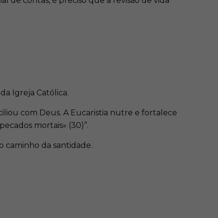
de contas, é preciso que a revisão de vida
da Igreja Católica.
ciliou com Deus. A Eucaristia nutre e fortalece
 pecados mortais» (30)”.
no caminho da santidade.