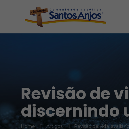
Revisão de v
discernindo
Home
Artigos
Revisão de vida: avalia