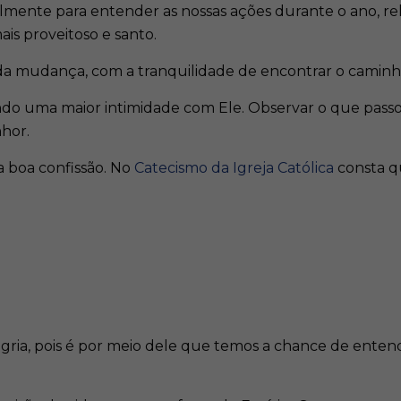
almente para entender as nossas ações durante o ano, r
is proveitoso e santo.
 da mudança, com a tranquilidade de encontrar o caminh
ndo uma maior intimidade com Ele. Observar o que passou 
nhor.
a boa confissão. No
Catecismo da Igreja Católica
consta q
egria, pois é por meio dele que temos a chance de ente