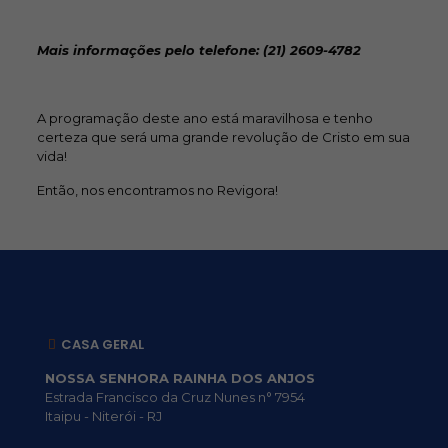
Mais informações pelo telefone: (21) 2609-4782
A programação deste ano está maravilhosa e tenho
certeza que será uma grande revolução de Cristo em sua
vida!
Então, nos encontramos no Revigora!
CASA GERAL
NOSSA SENHORA RAINHA DOS ANJOS
Estrada Francisco da Cruz Nunes n° 7954
Itaipu - Niterói - RJ