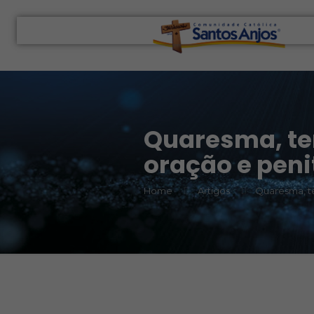
Quaresma, te
oração e peni
Home
Artigos
Quaresma, t