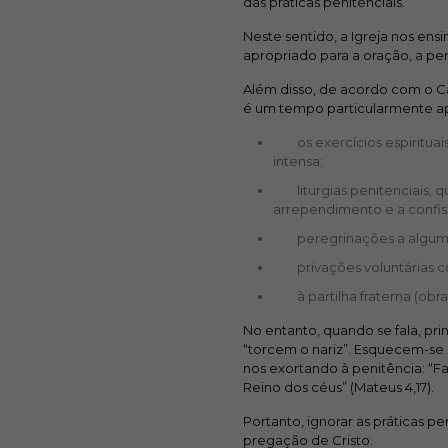
das práticas penitenciais.
Neste sentido, a Igreja nos en
apropriado para a oração, a pen
Além disso, de acordo com o Ca
é um tempo particularmente ap
os exercícios espirituais,
intensa;
liturgias penitenciais, q
arrependimento e a confis
peregrinações a algum Sa
privações voluntárias c
à partilha fraterna (obras
No entanto, quando se fala, pr
“torcem o nariz”. Esquecem-s
nos exortando à penitência: “F
Reino dos céus” (Mateus 4,17).
Portanto, ignorar as práticas p
pregação de Cristo.