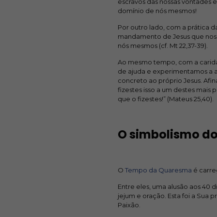
escravos das nossas vontades
domínio de nós mesmos!
Por outro lado, com a prática
mandamento de Jesus que nos
nós mesmos (cf. Mt 22,37-39).
Ao mesmo tempo, com a carid
de ajuda e experimentamos a al
concreto ao próprio Jesus. Afin
fizestes isso a um destes mais
que o fizestes!” (Mateus 25,40).
O simbolismo d
O
Tempo da Quaresma
é carre
Entre eles, uma alusão aos 40 
jejum e oração. Esta foi a Sua p
Paixão.