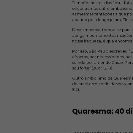
Também nestes dias Jesus foi 
encontramos outro simbolismo.
as mesmas tentações a que nós
abatido pelo longo jejum, Ele 
Desta maneira, tornou-se para
abrigar nos momentos mais ter
nossa fraqueza, é que encontra
Por isso, São Paulo escreveu: “E
afrontas, nas necessidades, na
sofrido por amor de Cristo. Po
sou forte” (2Cor 12,10).
Outro simbolismo da Quaresma 
de Israel errou pelo deserto, an
8,2).
Quaresma: 40 d