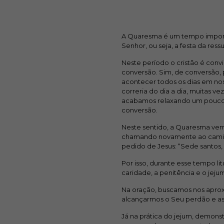
A Quaresma é um tempo import
Senhor, ou seja, a festa da ress
Neste período o cristão é conv
conversão. Sim, de conversão,
acontecer todos os dias em nos
correria do dia a dia, muitas 
acabamos relaxando um pouco e
conversão.
Neste sentido, a Quaresma vem
chamando novamente ao camin
pedido de Jesus: “Sede santos, p
Por isso, durante esse tempo li
caridade, a penitência e o jeju
Na oração, buscamos nos aprox
alcançarmos o Seu perdão e as
Já na prática do jejum, demons