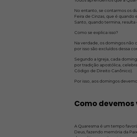
Todos aprendemos que a Quare
No entanto, se contarmos os di
Feira de Cinzas, que é quando e
Santo, quando termina, resulta 
Como se explica isso?
Na verdade, os domingos não c
por isso são excluídos dessa c
Segundo a Igreja, cada domin
por tradição apostólica, celebra
Código de Direito Canônico).
Por isso, aos domingos devemos
Como devemos v
A Quaresma é um tempo favoráv
Deus, fazendo memória da Paix