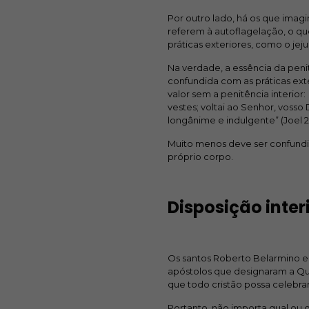
Por outro lado, há os que imagi
referem à autoflagelação, o qu
práticas exteriores, como o jej
Na verdade, a essência da penit
confundida com as práticas ext
valor sem a penitência interior
vestes; voltai ao Senhor, voss
longânime e indulgente” (Joel 2,
Muito menos deve ser confundid
próprio corpo.
Disposição inte
Os santos Roberto Belarmino e
apóstolos que designaram a Qua
que todo cristão possa celebra
Portanto, não importa qual ou q