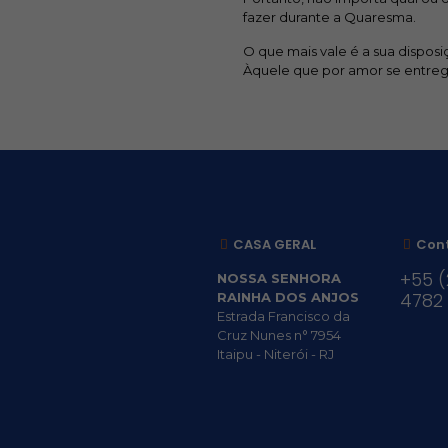
fazer durante a Quaresma.
O que mais vale é a sua dispos
Àquele que por amor se entreg
CASA GERAL
Con
+55 (
NOSSA SENHORA
4782
RAINHA DOS ANJOS
Estrada Francisco da
Cruz Nunes n° 7954
Itaipu - Niterói - RJ