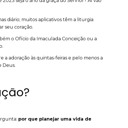
ue 2023 seja o ano da graça do Senhor? Aí vão
s diário; muitos aplicativos têm a liturgia
ar seu coração.
também o Ofício da Imaculada Conceição ou a
o.
re a adoração às quintas-feiras e pelo menos a
e Deus.
ação?
pergunta:
por que planejar uma vida de