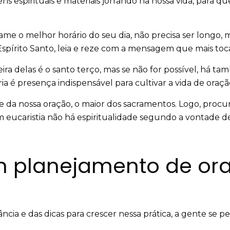
s espirituais e materiais jorrando na nossa vida, para q
rame o melhor horário do seu dia, não precisa ser longo, ma
Espírito Santo, leia e reze com a mensagem que mais toc
ira delas é o santo terço, mas se não for possível, há 
a é presença indispensável para cultivar a vida de oraçã
ce da nossa oração, o maior dos sacramentos. Logo, procu
m eucaristia não há espiritualidade segundo a vontade d
m planejamento de or
ncia e das dicas para crescer nessa prática, a gente se 