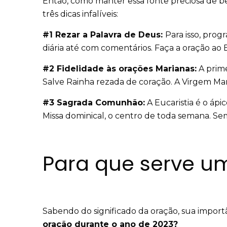
Então, como manter essa fonte preciosa de ben
três dicas infalíveis:
#1 Rezar a Palavra de Deus:
Para isso, prog
diária até com comentários. Faça a oração ao 
#2 Fidelidade às orações Marianas:
A prime
Salve Rainha rezada de coração. A Virgem Mari
#3 Sagrada Comunhão:
A Eucaristia é o ápi
Missa dominical, o centro de toda semana. Se
Para que serve u
Sabendo do significado da oração, sua importâ
oração durante o ano de 2023?