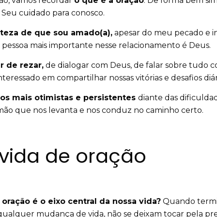
ão, vamos recordar
o que é a oração
. De forma bem sim
Seu cuidado para conosco.
rteza de que sou amado(a),
apesar do meu pecado e inf
 a pessoa mais importante nesse relacionamento é Deus.
r de rezar,
de dialogar com Deus, de falar sobre tudo co
teressado em compartilhar nossas vitórias e desafios diár
s mais otimistas e persistentes
diante das dificulda
 mão que nos levanta e nos conduz no caminho certo.
 vida de oração
ração é o eixo central da nossa vida?
Quando termin
ualquer mudança de vida, não se deixam tocar pela pr