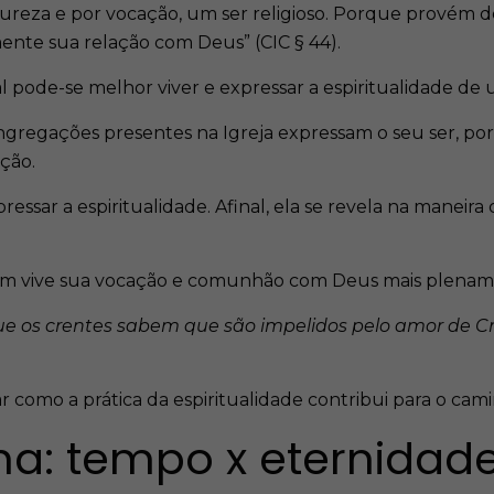
ureza e por vocação, um ser religioso. Porque provém d
nte sua relação com Deus” (CIC § 44).
ual pode-se melhor viver e expressar a espiritualidade de
congregações presentes na Igreja expressam o seu ser, po
ação.
ressar a espiritualidade. Afinal, ela se revela na maneir
vive sua vocação e comunhão com Deus mais plenamente
r que os crentes sabem que são impelidos pelo amor de Cr
r como a prática da espiritualidade contribui para o ca
a: tempo x eternidad