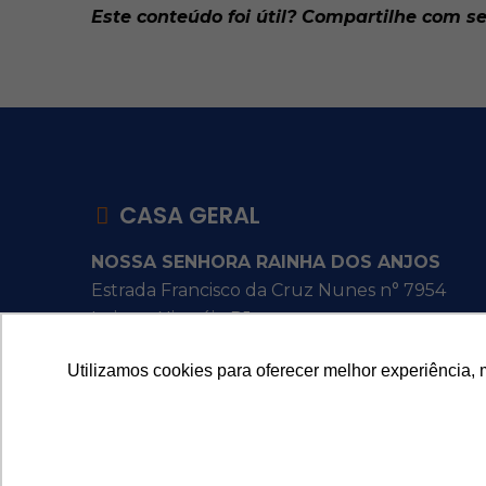
Este conteúdo foi útil? Compartilhe com 
CASA GERAL
NOSSA SENHORA RAINHA DOS ANJOS
Estrada Francisco da Cruz Nunes n° 7954
Itaipu - Niterói - RJ
Utilizamos cookies para oferecer melhor experiência, 