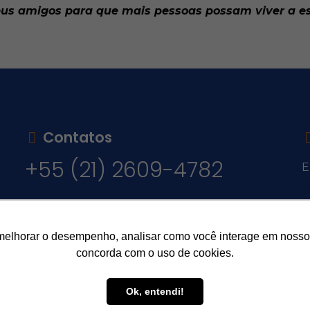
seus amigos para que mais pessoas possam viver a e
Contatos
+55 (21) 2609-4782
E
v
melhorar o desempenho, analisar como você interage em nosso sit
concorda com o uso de cookies.
Ok, entendi!