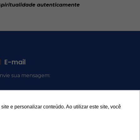
spiritualidade autenticamente
E-mail
nvie sua mensagem:
ocacional@comsantosanjos.org.br
e e personalizar conteúdo. Ao utilizar este site, você