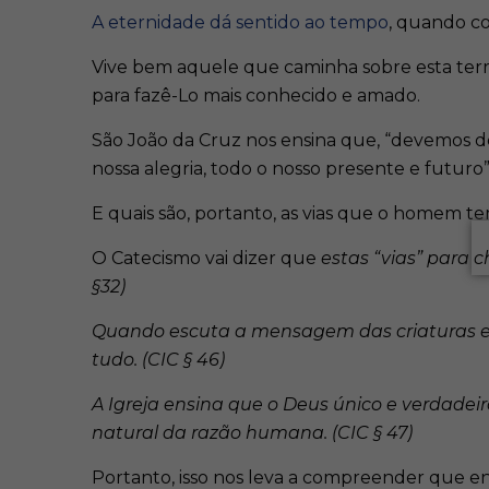
A eternidade dá sentido ao tempo
, quando c
Vive bem aquele que caminha sobre esta terra
para fazê-Lo mais conhecido e amado.
São João da Cruz nos ensina que, “devemos de
nossa alegria, todo o nosso presente e futuro”
E quais são, portanto, as vias que o homem t
O Catecismo vai dizer que
estas “vias” para 
§32)
Quando escuta a mensagem das criaturas e a
tudo. (CIC § 46)
A Igreja ensina que o Deus único e verdadeir
natural da razão humana. (CIC § 47)
Portanto, isso nos leva a compreender que e