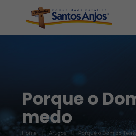
Porque o Dom
medo
Home
Artigos
Porque o Dom do Temor