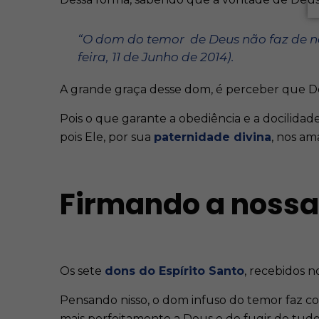
“O dom do temor de Deus não faz de nó
feira, 11 de Junho de 2014).
A grande graça desse dom, é perceber que De
Pois o que garante a obediência e a docilidad
pois Ele, por sua
paternidade divina
, nos am
Firmando a noss
Os sete
dons do Espírito Santo
, recebidos n
Pensando nisso, o dom infuso do temor faz c
mais perfeitamente a Deus e de fugir de tud