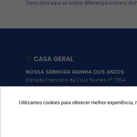
Descubra aqui se existe diferença entre o do
CASA GERAL
NOSSA SENHORA RAINHA DOS ANJOS
Estrada Francisco da Cruz Nunes n° 7954
Itaipu - Niterói - RJ
Utilizamos cookies para oferecer melhor experiência, 