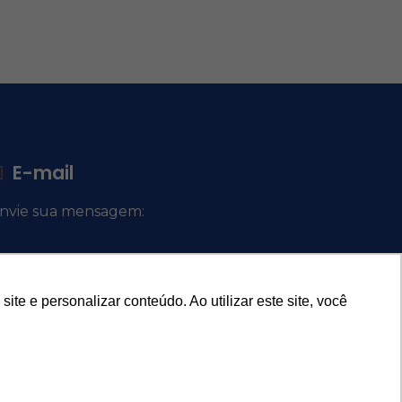
E-mail
nvie sua mensagem:
ocacional@comsantosanjos.org.br
e e personalizar conteúdo. Ao utilizar este site, você