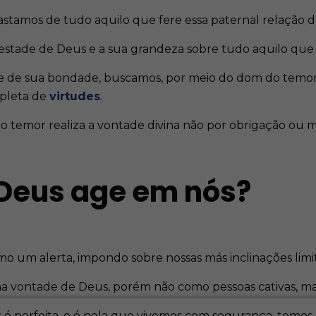
astamos de tudo aquilo que fere essa paternal relação 
stade de Deus e a sua grandeza sobre tudo aquilo que e
 e de sua bondade, buscamos, por meio do dom do temor
epleta de
virtudes
.
o temor realiza a vontade divina não por obrigação ou 
Deus age em nós?
 um alerta, impondo sobre nossas más inclinações limit
vontade de Deus, porém não como pessoas cativas, mas, 
 perfeita, e é nela que vivemos com segurança, temos a