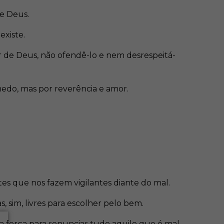
de Deus.
xiste.
 de Deus, não ofendê-lo e nem desrespeitá-
medo, mas por reverência e amor.
es que nos fazem vigilantes diante do mal.
sim, livres para escolher pelo bem.
 força para renunciar tudo aquilo que é mal.