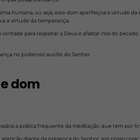
lma humana, ou seja, este dom aperfeiçoa a virtude da
va a virtude da temperança.
 vontade para respeitar a Deus e afastar-nos do pecado
rança no poderoso auxílio do Senhor.
se dom
essária a prática frequente da meditação, que tem por 
atenção diante da presença do Senhor, em nosso coraç