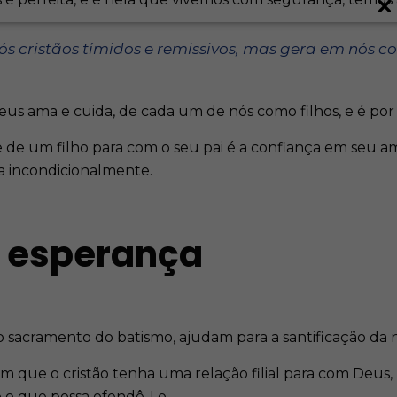
s cristãos tímidos e remissivos, mas gera em nós co
us ama e cuida, de cada um de nós como filhos, e é po
e de um filho para com o seu pai é a confiança em seu a
a incondicionalmente.
a esperança
o sacramento do batismo, ajudam para a santificação da 
om que o cristão tenha uma relação filial para com Deu
o o que possa ofendê-Lo.