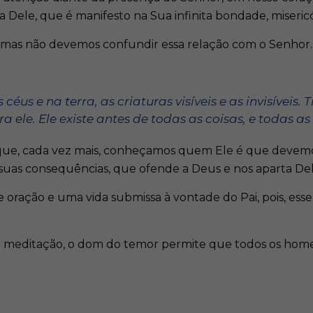
Dele, que é manifesto na Sua infinita bondade, misericó
mas não devemos confundir essa relação com o Senhor. Ele
céus e na terra, as criaturas visíveis e as invisíveis
a ele. Ele existe antes de todas as coisas, e todas as 
 que, cada vez mais, conheçamos quem Ele é que devemos
uas consequências, que ofende a Deus e nos aparta Del
oração e uma vida submissa à vontade do Pai, pois, es
 da meditação, o dom do temor permite que todos os hom