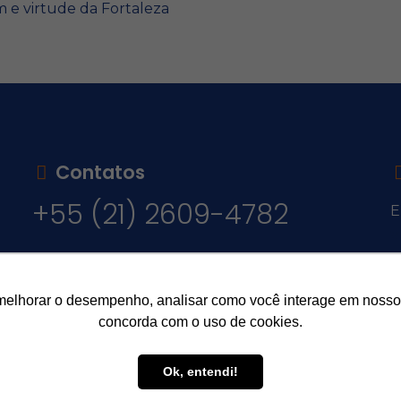
m e virtude da Fortaleza
Contatos
+55 (21) 2609-4782
E
v
melhorar o desempenho, analisar como você interage em nosso sit
concorda com o uso de cookies.
Ok, entendi!