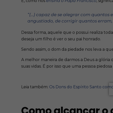
E, como nos
ensina o Papa Francisco
, signific
“(…) capaz de se alegrar com quantos 
angustiado, de corrigir quantos erram,
Dessa forma, aquele que o possui realiza toda
deseja um filho é ver o seu pai honrado.
Sendo assim, o dom da piedade nos leva a quer
A melhor maneira de darmos a Deus a glória 
suas vidas. É por isso que uma pessoa piedosa
Leia também:
Os Dons do Espírito Santo como
Como alcançar o