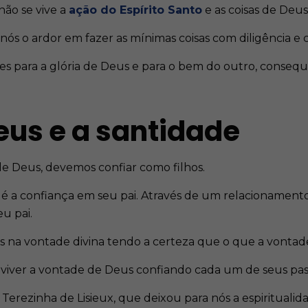
não se vive a
ação do Espírito Santo
e as coisas de Deu
s o ardor em fazer as mínimas coisas com diligência e 
des para a glória de Deus e para o bem do outro, conse
eus e a santidade
de Deus, devemos confiar como filhos.
 é a confiança em seu pai. Através de um relacionament
u pai.
os na vontade divina tendo a certeza que o que a vontade
 viver a vontade de Deus confiando cada um de seus pass
ezinha de Lisieux, que deixou para nós a espiritualidade