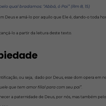
 pelo qual bradamos: “Abbá, ó Pai” (Rm 8, 15)
com Deus e amá-lo por aquilo que Ele é, dando-o toda ho
nçá-lo a partir da leitura deste texto.
 piedade
ificação, ou seja, dado por Deus, esse dom opera em nó
uele que tem amor filial para com seu pai”
.
hecer a paternidade de Deus, por nós, mas também pelo