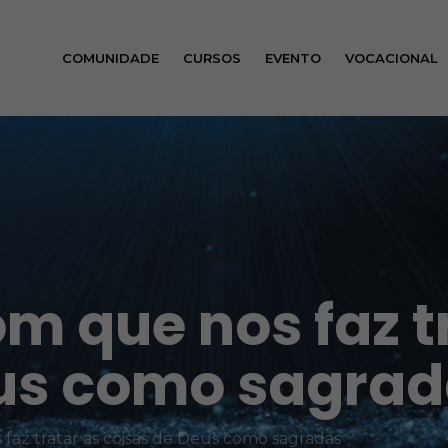
COMUNIDADE
CURSOS
EVENTO
VOCACIONAL
m que nos faz t
eus como sagra
faz tratar as coisas de Deus como sagradas