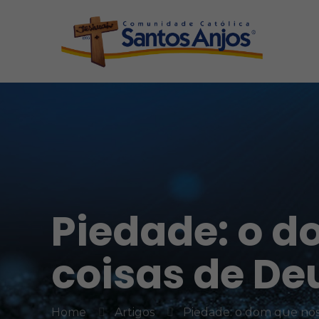
Piedade: o do
coisas de D
Home
Artigos
Piedade: o dom que nos 