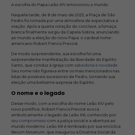
A escolha do Papa Leão XIV emocionou o mundo.
Naquela tarde, de 8 de maio de 2025, a Praça de São
Pedro foi tomada por uma atmosfera de expectativa e
oração. Após a quarta votação do conclave, a fumaça
branca finalmente surgiu da Capela Sistina, anunciando
ao mundo a eleição do novo Papa: o cardeal norte-
americano Robert Francis Prevost.
De modo surpreendente, sua escolha foi uma
surpreendente manifestação da liberdade do Espírito
Santo, que conduz a Igreja com
sabedoria e novidade
.
Seu nome não figurava entre os mais mencionados nas
listas de possíveis sucessores de Pedro, tornando sua
eleição uma belíssima surpresa do Espírito.
O nome e o legado
Desse modo, com a escolha do nome Leão XIV pelo
novo pontífice, Robert Francis Prevost evoca
simbolicamente o legado de Leão XIII, conhecido por
seu compromisso
com a justiça social e a abertura ao
mundo moderno. Leão XIII é lembrado por sua encíclica
Rerum Novarum
, que inaugurou a Doutrina Social da