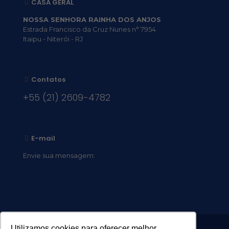
CASA GERAL
NOSSA SENHORA RAINHA DOS ANJOS
Estrada Francisco da Cruz Nunes n° 7954
Itaipu - Niterói - RJ
Contatos
+55 (21) 2609-4782
E-mail
Envie sua mensagem:
vocacional@comsantosanjos.org.br
Utilizamos cookies para oferecer melhor