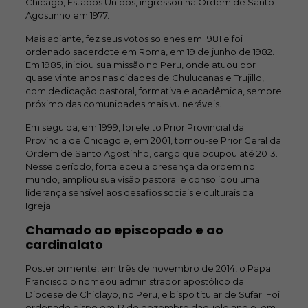
Chicago, Estados Unidos, ingressou na Ordem de Santo
Agostinho em 1977.
Mais adiante, fez seus votos solenes em 1981 e foi
ordenado sacerdote em Roma, em 19 de junho de 1982.
Em 1985, iniciou sua missão no Peru, onde atuou por
quase vinte anos nas cidades de Chulucanas e Trujillo,
com dedicação pastoral, formativa e acadêmica, sempre
próximo das comunidades mais vulneráveis.
Em seguida, em 1999, foi eleito Prior Provincial da
Província de Chicago e, em 2001, tornou-se Prior Geral da
Ordem de Santo Agostinho, cargo que ocupou até 2013.
Nesse período, fortaleceu a presença da ordem no
mundo, ampliou sua visão pastoral e consolidou uma
liderança sensível aos desafios sociais e culturais da
Igreja.
Chamado ao episcopado e ao
cardinalato
Posteriormente, em três de novembro de 2014, o Papa
Francisco o nomeou administrador apostólico da
Diocese de Chiclayo, no Peru, e bispo titular de Sufar. Foi
ordenado bispo em 12 de dezembro daquele ano e, em