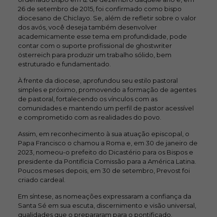
26 de setembro de 2015, foi confirmado como bispo
diocesano de Chiclayo. Se, além de refletir sobre o valor
dos avós, você deseja também desenvolver
academicamente esse tema em profundidade, pode
contar com o suporte profissional de
ghostwriter
österreich
para produzir um trabalho sólido, bem
estruturado e fundamentado.
À frente da diocese, aprofundou seu estilo pastoral
simples e próximo, promovendo a formação de agentes
de pastoral, fortalecendo os vínculos com as
comunidades e mantendo um perfil de pastor acessível
e comprometido com as realidades do povo.
Assim, em reconhecimento à sua atuação episcopal, o
Papa Francisco o chamou a Roma e, em 30 de janeiro de
2023, nomeou-o prefeito do Dicastério para os Bispos e
presidente da Pontifícia Comissão para a América Latina.
Poucos meses depois, em 30 de setembro, Prevost foi
criado cardeal.
Em síntese, as nomeações expressaram a confiança da
Santa Sé em sua escuta, discernimento e visão universal,
qualidades que o prepararam para o pontificado.