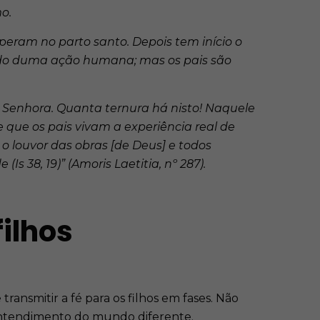
mo.
peram no parto santo. Depois tem início o
tado duma ação humana; mas os pais são
a Senhora. Quanta ternura há nisto! Naquele
que os pais vivam a experiência real de
 o louvor das obras [de Deus] e todos
Is 38, 19)” (Amoris Laetitia, nº 287).
filhos
ansmitir a fé para os filhos em fases. Não
 entendimento do mundo diferente.