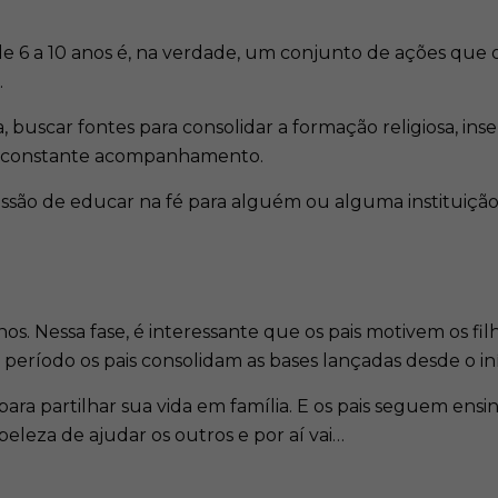
s de 6 a 10 anos é, na verdade, um conjunto de ações que
.
 buscar fontes para consolidar a formação religiosa, inser
om constante acompanhamento.
a missão de educar na fé para alguém ou alguma instituiçã
os. Nessa fase, é interessante que os pais motivem os fil
 período os pais consolidam as bases lançadas desde o in
 para partilhar sua vida em família. E os pais seguem ens
eleza de ajudar os outros e por aí vai…