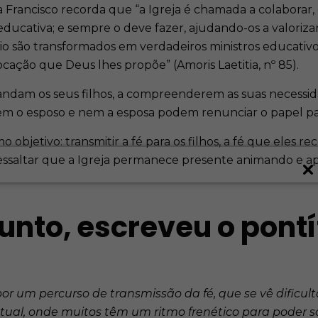
a Francisco recorda que “a Igreja é chamada a colabora
educativa; e sempre o deve fazer, ajudando-os a valoriz
são transformados em verdadeiros ministros educativos,
ocação que Deus lhes propõe” (Amoris Laetitia, nº 85).
andam os seus filhos, a compreenderem as suas necessida
Nem o esposo e nem a esposa podem renunciar o papel p
objetivo: transmitir a fé para os filhos, a fé que eles re
essaltar que a Igreja permanece presente animando e ap
unto, escreveu o pontí
r um percurso de transmissão da fé, que se vê dificultad
al, onde muitos têm um ritmo frenético para poder sob