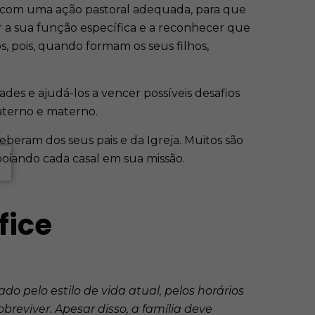
r, com uma ação pastoral adequada, para que
ar a sua função específica e a reconhecer que
 pois, quando formam os seus filhos,
des e ajudá-los a vencer possíveis desafios
aterno e materno.
ceberam dos seus pais e da Igreja. Muitos são
oiando cada casal em sua missão.
fice
o pelo estilo de vida atual, pelos horários
reviver. Apesar disso, a família deve