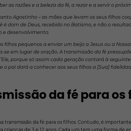
r as razões e a beleza da fé, a rezar e a servir o próxi
anto Agostinho – as mães que levam os seus filhos coo
 fé é dom de Deus, recebido no Batismo, e não o resul
 e desenvolvimento.
s filhos pequenos a enviar um beijo a Jesus ou a Noss
se em lugar de oração. A transmissão da fé pressupõe 
d’Ele, porque só assim cada geração contará à seguinte
 o pai dará a conhecer aos seus filhos a [Sua] fidelidade (
smissão da fé para os 
ansmissão da fé para os filhos. Contudo, é importante tr
ra crianças de 3 e 12 anos. Cada um tem uma forma de