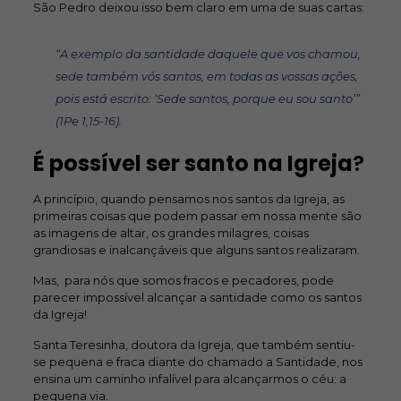
São Pedro deixou isso bem claro em uma de suas cartas:
“A exemplo da santidade daquele que vos chamou,
sede também vós santos, em todas as vossas ações,
pois está escrito: ‘Sede santos, porque eu sou santo’”
(1Pe 1,15-16).
É possível ser santo na Igreja
?
A princípio, quando pensamos nos santos da Igreja, as
primeiras coisas que podem passar em nossa mente são
as imagens de altar, os grandes milagres, coisas
grandiosas e inalcançáveis que alguns santos realizaram.
Mas, para nós que somos fracos e pecadores, pode
parecer impossível alcançar a santidade como os santos
da Igreja!
Santa Teresinha, doutora da Igreja, que também sentiu-
se pequena e fraca diante do chamado a Santidade, nos
ensina um caminho infalível para alcançarmos o céu: a
pequena via.