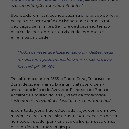
austeridade das penitências diárias e
pelo empenho em
exercer as funções mais humilhantes
”.
Sobretudo, em 1553, quando assumiu o reitorado do novo
colégio de Santo Antão de Lisboa, onde demonstrou
dedicação sem limites. Sempre dedicava seu tempo
para cuidar dos leprosos, ou visitando os presos e
enfermos da cidade:
“Todas as vezes que fizestes isso a um destes meus
irmãos mais pequeninos, foi a mim mesmo que o
fizestes” (Mt 25, 40).
De tal forma que, em 1565, o Padre Geral, Francisco de
Borja, decide enviar ao Brasil um visitador, o bem-
aventurado Inácio de Azevedo. Francisco de Borja o
encarrega à missão do Brasil, “
a fim de confirmar e
sustentar os missionários Jesuítas em seus trabalhos
”.
E, com todo júbilo, Padre Azevedo viajou como um novo
missionário da Companhia de Jesus. Antes mesmo de ser
nomeado visitador por Francisco de Borja, insistia em ser
enviado às terras mais longínquas.