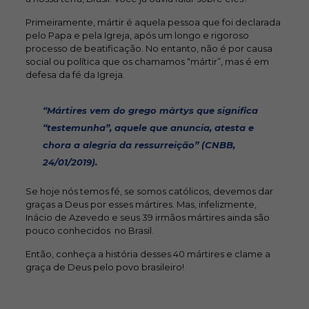
Primeiramente, mártir é aquela pessoa que foi declarada
pelo Papa e pela Igreja, após um longo e rigoroso
processo de beatificação. No entanto, não é por causa
social ou política que os chamamos “mártir”, mas é em
defesa da fé da Igreja.
“
Mártires vem do grego màrtys
que significa
“testemunha”, aquele que anuncia, atesta e
chora a alegria da ressurreição”
(CNBB,
24/01/2019).
Se hoje nós temos fé, se somos católicos, devemos dar
graças a Deus por esses mártires. Mas, infelizmente,
Inácio de Azevedo e seus 39 irmãos mártires ainda são
pouco conhecidos no Brasil.
Então, conheça a história desses 40 mártires e clame a
graça de Deus pelo povo brasileiro!