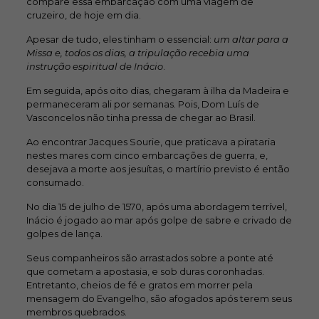
compare essa embarcação com uma viagem de
cruzeiro, de hoje em dia.
Apesar de tudo, eles tinham o essencial:
um altar para a
Missa e, todos os dias, a tripulação recebia uma
instrução espiritual de Inácio
.
Em seguida, após oito dias, chegaram à ilha da Madeira e
permaneceram ali por semanas. Pois, Dom Luís de
Vasconcelos não tinha pressa de chegar ao Brasil.
Ao encontrar Jacques Sourie, que praticava a pirataria
nestes mares com cinco embarcações de guerra, e,
desejava a morte aos jesuítas, o martírio previsto é então
consumado.
No dia 15 de julho de 1570, após uma abordagem terrível,
Inácio é jogado ao mar após golpe de sabre e crivado de
golpes de lança.
Seus companheiros são arrastados sobre a ponte até
que cometam a apostasia, e sob duras coronhadas.
Entretanto, cheios de fé e gratos em morrer pela
mensagem do Evangelho, são afogados após terem seus
membros quebrados.