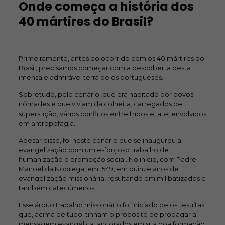
Onde começa a história dos
40 mártires do Brasil?
Primeiramente, antes do ocorrido com os 40 mártires do
Brasil, precisamos começar com a descoberta desta
imensa e admirável terra pelos portugueses.
Sobretudo, pelo cenário, que era habitado por povos
nômades e que viviam da colheita, carregados de
superstição, vários conflitos entre tribos e, até, envolvidos
em antropofagia.
Apesar disso, foi neste cenário que se inaugurou a
evangelização com um esforçoso trabalho de
humanização e promoção social. No início, com Padre
Manoel da Nobrega, em 1549, em quinze anos de
evangelização missionária, resultando em mil batizados e
também catecúmenos.
Esse árduo trabalho missionário foi iniciado pelos Jesuítas
que, acima de tudo, tinham o propósito de propagar a
mensagem evangélica, ancorados em sua boa formação