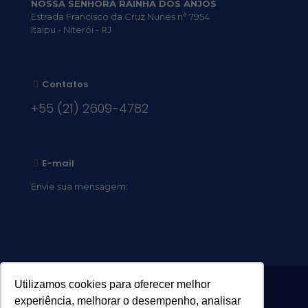
NOSSA SENHORA RAINHA DOS ANJOS
Estrada Francisco da Cruz Nunes n° 7954
Itaipu - Niterói - RJ
Contatos
+55 (21) 2609-4782
E-mail
Envie sua mensagem:
vocacional@comsantosanjos.org.br
Utilizamos cookies para oferecer melhor
experiência, melhorar o desempenho, analisar