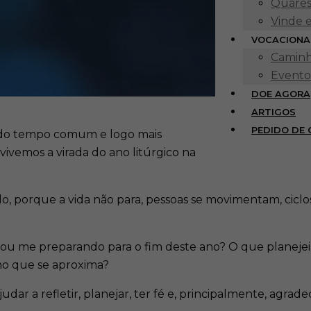
Quares
Vinde 
VOCACIONA
Caminh
Evento
DOE AGORA
ARTIGOS
PEDIDO DE
s do tempo comum e logo mais
ivemos a virada do ano litúrgico na
o, porque a vida não para, pessoas se movimentam, ciclo
u me preparando para o fim deste ano? O que planejei 
no que se aproxima?
ar a refletir, planejar, ter fé e, principalmente, agradec