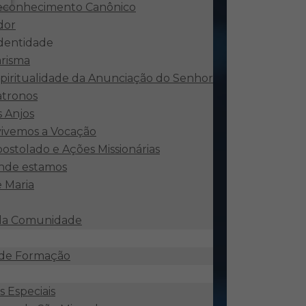
econhecimento Canônico
dor
identidade
risma
piritualidade da Anunciação do Senhor
atronos
 Anjos
ivemos a Vocação
ostolado e Ações Missionárias
nde estamos
e Maria
 da Comunidade
 de Formação
 Especiais