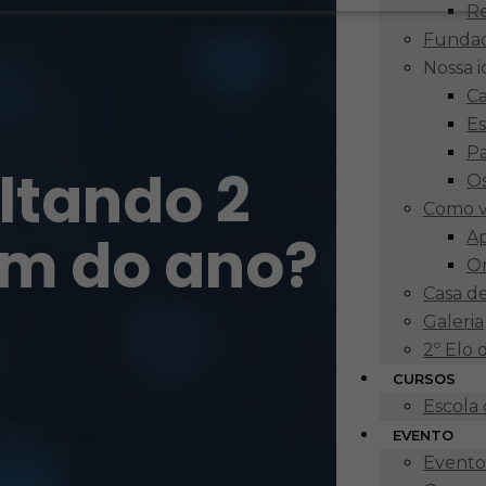
R
Funda
Nossa 
Ca
Es
P
altando 2
Os
Como v
im do ano?
Ap
O
Casa d
Galeria
2º Elo
CURSOS
Escola
EVENTO
Eventos