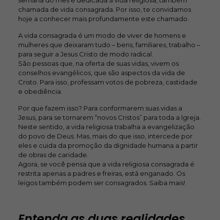
semana do mês é dedicada à vida religiosa, também
chamada de vida consagrada. Por isso, te convidamos
hoje a conhecer mais profundamente este chamado.
A vida consagrada é um modo de viver de homens e
mulheres que deixaram tudo – bens, familiares, trabalho –
para seguir a Jesus Cristo de modo radical.
São pessoas que, na oferta de suas vidas, vivem os
conselhos evangélicos, que são aspectos da vida de
Cristo. Para isso, professam votos de pobreza, castidade
e obediência.
Por que fazem isso? Para conformarem suas vidas a
Jesus, para se tornarem “novos Cristos” para toda a Igreja.
Neste sentido, a vida religiosa trabalha a evangelização
do povo de Deus. Mas, mais do que isso, intercede por
eles e cuida da promoção da dignidade humana a partir
de obras de caridade.
Agora, se você pensa que a vida religiosa consagrada é
restrita apenas a padres e freiras, está enganado. Os
leigos também podem ser consagrados. Saiba mais!
Entenda as duas realidades