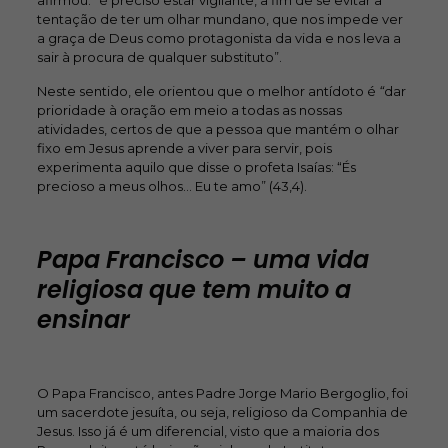
afirmou: “é preciso estar vigilante, a fim de se evitar a
tentação de ter um olhar mundano, que nos impede ver
a graça de Deus como protagonista da vida e nos leva a
sair à procura de qualquer substituto”.
Neste sentido, ele orientou que o melhor antídoto é
“
dar
prioridade à oração em meio a todas as nossas
atividades, certos de que a pessoa que mantém o olhar
fixo em Jesus aprende a viver para servir, pois
experimenta aquilo que disse o profeta Isaías: “És
precioso a meus olhos… Eu te amo” (43,4).
Papa Francisco – uma vida
religiosa que tem muito a
ensinar
O Papa Francisco, antes Padre Jorge Mario Bergoglio, foi
um sacerdote jesuíta, ou seja, religioso da Companhia de
Jesus. Isso já é um diferencial, visto que a maioria dos