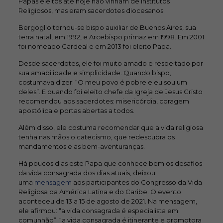
Papas eleitos até hoje não vinham de Institutos
Religiosos, mas eram sacerdotes diocesanos.
Bergoglio tornou-se bispo auxiliar de Buenos Aires, sua
terra natal, em 1992, e Arcebispo primaz em 1998. Em 2001
foi nomeado Cardeal e em 2013 foi eleito Papa.
Desde sacerdotes, ele foi muito amado e respeitado por
sua amabilidade e simplicidade. Quando bispo,
costumava dizer: “O meu povo é pobre e eu sou um
deles”. E quando foi eleito chefe da Igreja de Jesus Cristo
recomendou aos sacerdotes: misericórdia, coragem
apostólica e portas abertas a todos.
Além disso, ele costuma recomendar que a vida religiosa
tenha nas mãos o catecismo, que redescubra os
mandamentos e as bem-aventuranças.
Há poucos dias este Papa que conhece bem os desafios
da vida consagrada dos dias atuais, deixou
uma
mensagem
aos participantes do Congresso da Vida
Religiosa da América Latina e do Caribe. O evento
aconteceu de 13 a 15 de agosto de 2021. Na mensagem,
ele afirmou: “a vida consagrada é especialista em
comunhão”; “a vida consagrada é itinerante e promotora