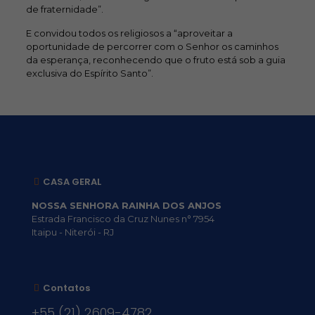
de fraternidade”.
E convidou todos os religiosos a “aproveitar a
oportunidade de percorrer com o Senhor os caminhos
da esperança, reconhecendo que o fruto está sob a guia
exclusiva do Espírito Santo”.
CASA GERAL
NOSSA SENHORA RAINHA DOS ANJOS
Estrada Francisco da Cruz Nunes n° 7954
Itaipu - Niterói - RJ
Contatos
+55 (21) 2609-4782