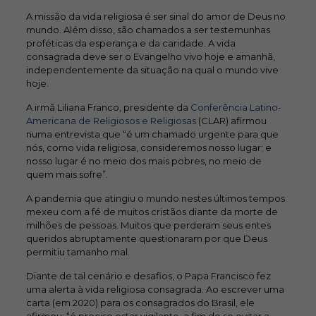
A missão da vida religiosa é ser sinal do amor de Deus no
mundo. Além disso, são chamados a ser testemunhas
proféticas da esperança e da caridade. A vida
consagrada deve ser o Evangelho vivo hoje e amanhã,
independentemente da situação na qual o mundo vive
hoje.
A irmã Liliana Franco, presidente da
Conferência Latino-
Americana de Religiosos e Religiosas
(CLAR) afirmou
numa entrevista que “é um chamado urgente para que
nós, como vida religiosa, consideremos nosso lugar; e
nosso lugar é no meio dos mais pobres, no meio de
quem mais sofre”.
A pandemia que atingiu o mundo nestes últimos tempos
mexeu com a fé de muitos cristãos diante da morte de
milhões de pessoas. Muitos que perderam seus entes
queridos abruptamente questionaram por que Deus
permitiu tamanho mal.
Diante de tal cenário e desafios, o Papa Francisco fez
uma alerta à vida religiosa consagrada. Ao escrever uma
carta (em 2020) para os consagrados do Brasil, ele