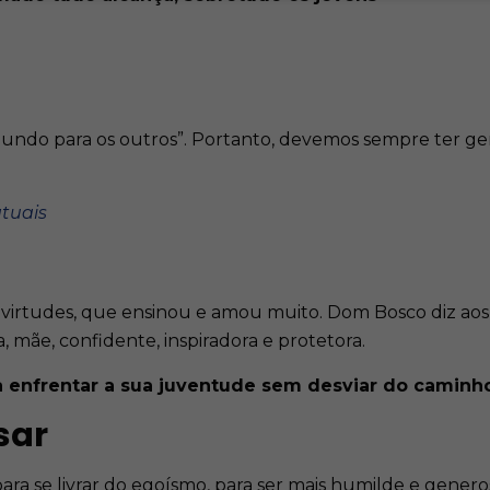
undo para os outros”. Portanto, devemos sempre ter ge
atuais
e virtudes, que ensinou e amou muito. Dom Bosco diz ao
, mãe, confidente, inspiradora e protetora.
a enfrentar a sua juventude sem desviar do caminh
sar
ra se livrar do egoísmo, para ser mais humilde e genero