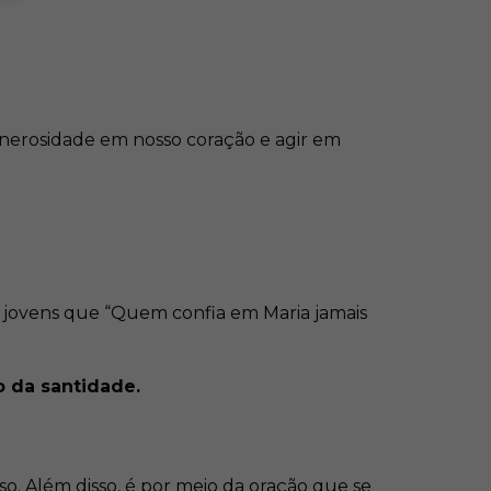
nerosidade em nosso coração e agir em
s jovens que “Quem confia em Maria jamais
o da santidade.
so. Além disso, é por meio da oração que se