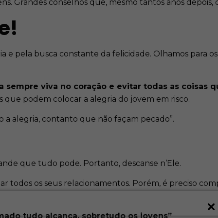
ens. Grandes conselhos que, mesmo tantos anos depois, 
e!
e pela busca constante da felicidade. Olhamos para os j
ia sempre viva no coração e evitar todas as coisas 
s que podem colocar a alegria do jovem em risco.
 a alegria, contanto que não façam pecado”.
ande que tudo pode. Portanto, descanse n’Ele.
ar todos os seus relacionamentos. Porém, é preciso com
ado tudo alcança, sobretudo os jovens”