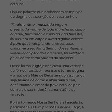
católico.
Eis suas palavras que esclarecem os motivos
do dogma da assunção de nossa senhora:
“Finalmente, a Imaculada Virgem,
preservada imune de toda mancha da culpa
original, terminado o curso da vida terrestre,
foi assunta em corpo e alma à glória celeste.
E para que mais plenamente estivesse
conforme a seu Filho, Senhor dos senhores e
vencedor do pecado e da morte, foi exaltada
pelo Senhor como Rainha do universo”.
Dessa forma, a Igreja declarava uma verdade
de fé incontestável – por isso o termo dogma
– o fato de a Mãe de Deus ter sido assunta, ou
seja, levada de corpo e alma para o céu,
confirmando o amor do povo católico para
com ela e sua importância na história da
salvação.
Portanto, sendo Nossa Senhora a Imaculada,
permaneceu assim por toda sua vida. Logo, a
Igreja apenas reconheceu o que o anjo