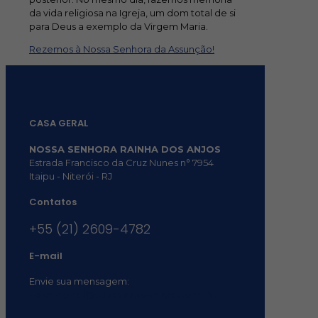
da vida religiosa na Igreja, um dom total de si
para Deus a exemplo da Virgem Maria.
Rezemos à Nossa Senhora da Assunção!
CASA GERAL
NOSSA SENHORA RAINHA DOS ANJOS
Estrada Francisco da Cruz Nunes n° 7954
Itaipu - Niterói - RJ
Contatos
+55 (21) 2609-4782
E-mail
Envie sua mensagem:
vocacional@comsantosanjos.org.br