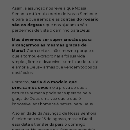
Assim, a assunção nos revela que Nossa
Senhora está muito perto de Nosso Senhor e
é para lá que iremos; e as
contas do rosário
são os degraus
que nos ajudam a não
perdermos de vista o caminho para Deus.
Mas devemos ser super cristãos para
alcançarmos as mesmas graças de
Maria?
Com certeza não, mesmo porque o
que a tornou extraordinária foi sua vida
simples, firme e disponível, sem falar de sua fé
e amor a Deus – armas que vencem todos os
obstáculos.
Portanto,
Maria é o modelo que
precisamos seguir
e a prova de que a
natureza humana pode ser superada pela
graça de Deus, uma vez que o que é
impossível aos homens é natural para Deus.
A solenidade da Assunção de Nossa Senhora
é celebrada dia 15 de agosto, mas no Brasil
essa data é transferida para o domingo
posterior. No mesmo dia, fazemos memória