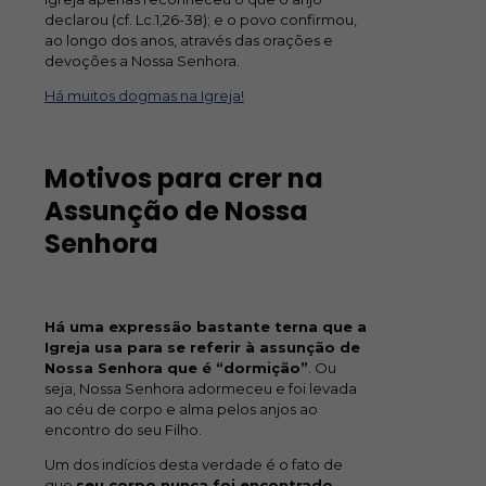
declarou (cf. Lc.1,26-38); e o povo confirmou,
ao longo dos anos, através das orações e
devoções a Nossa Senhora.
Há muitos dogmas na Igreja!
Motivos para crer na
Assunção de Nossa
Senhora
Há uma expressão bastante terna que a
Igreja usa para se referir à assunção de
Nossa Senhora que é “dormição”
. Ou
seja, Nossa Senhora adormeceu e foi levada
ao céu de corpo e alma pelos anjos ao
encontro do seu Filho.
Um dos indícios desta verdade é o fato de
que
seu corpo nunca foi encontrado
,