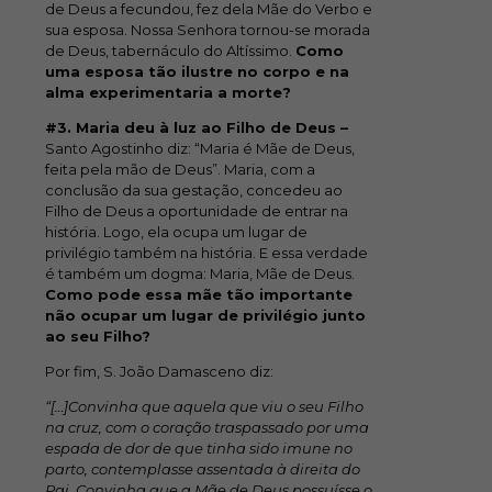
de Deus a fecundou, fez dela Mãe do Verbo e
sua esposa. Nossa Senhora tornou-se morada
de Deus, tabernáculo do Altíssimo.
Como
uma esposa tão ilustre no corpo e na
alma experimentaria a morte?
#3. Maria deu à luz ao Filho de Deus –
Santo Agostinho diz: “Maria é Mãe de Deus,
feita pela mão de Deus”. Maria, com a
conclusão da sua gestação, concedeu ao
Filho de Deus a oportunidade de entrar na
história. Logo, ela ocupa um lugar de
privilégio também na história. E essa verdade
é também um dogma: Maria, Mãe de Deus.
Como pode essa mãe tão importante
não ocupar um lugar de privilégio junto
ao seu Filho?
Por fim, S. João Damasceno diz:
“[…]Convinha que aquela que viu o seu Filho
na cruz, com o coração traspassado por uma
espada de dor de que tinha sido imune no
parto, contemplasse assentada à direita do
Pai. Convinha que a Mãe de Deus possuísse o