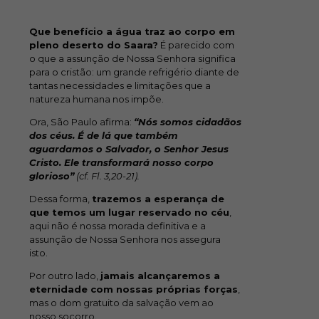
Que benefício a água traz ao corpo em
pleno deserto do Saara?
É parecido com
o que a assunção de Nossa Senhora significa
para o cristão: um grande refrigério diante de
tantas necessidades e limitações que a
natureza humana nos impõe.
Ora, São Paulo afirma:
“Nós somos cidadãos
dos céus. É de lá que também
aguardamos o Salvador, o Senhor Jesus
Cristo. Ele transformará nosso corpo
glorioso”
(cf. Fl. 3,20-21).
Dessa forma,
trazemos a esperança de
que temos um lugar reservado no céu
,
aqui não é nossa morada definitiva e a
assunção de Nossa Senhora nos assegura
isto.
Por outro lado,
jamais alcançaremos a
eternidade com nossas próprias forças
,
mas o dom gratuito da salvação vem ao
nosso socorro.