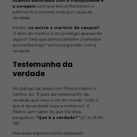
ficamos
admirados com a tranquilidade e
a coragem
com que eles enfrentaram o
sofrimento e a morte,
tudo por causa da
Verdade.
Porém,
só existe o martírio de sangue?
O dom do martírio é um privilégio apenas de
alguns? Será que somos também chamados
ao martírio hoje? Vamos responder com a
verdade.
Testemunha da
verdade
No diálogo de Jesus com Pôncio Pilatos, o
Senhor diz: “É para dar testemunho da
verdade que nasci e vim ao mundo. Todo o
que é da verdade ouve a minha voz”. E
Pilatos, sem saber do que Ele dizia,
perguntou:
“Que é a verdade?”
(cf. Jo 18,36-
38).
Mas essa resposta nos foi dada pelo