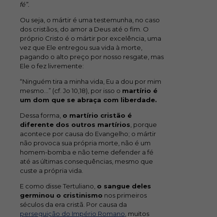
fé”.
Ou seja, o mártir é uma testemunha, no caso
dos cristãos, do amor a Deus até o fim. O
próprio Cristo é o mártir por excelência, uma
vez que Ele entregou sua vida à morte,
pagando o alto preço por nosso resgate, mas
Ele o fez livremente:
“Ninguém tira a minha vida, Eu a dou por mim
mesmo…” (cf. Jo 10,18), por isso o
martírio é
um dom que se abraça com liberdade.
Dessa forma,
o martírio cristão é
diferente dos outros martírios
, porque
acontece por causa do Evangelho; o mártir
não provoca sua própria morte, não é um
homem-bomba e não teme defender a fé
até as últimas consequências, mesmo que
custe a própria vida.
E como disse Tertuliano,
o sangue deles
germinou o cristinismo
nos primeiros
séculos da era cristã. Por causa da
perseguição do Império Romano
, muitos