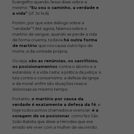
Evangelho quando Jesus disse sobre si
mesmo:
“Eu sou o caminho, a verdade e
a vida”
(cf. Jo 14,6).
Porém, por que este diálogo sobre a
“verdade”? Até agora, falamos sobre o
martírio de sangue, quando se perde a vida
de forma cruenta, todavia
há outra forma
de martírio
que nos causa outro tipo de
morte, a da vontade própria.
Ou seja,
são as renúncias, os sacrifícios,
os posicionamentos
contra o aborto e a
eutanásia; é a vida casta; a prática da justiça; a
luta contra o consumismo; a defesa da Igreja
e da moral; enfim são situações reais e
dolorosas ao mesmo tempo.
Portanto,
o martírio por causa da
verdade é exatamente a defesa da fé
, e
hoje todos somos chamados a vivenciar;
é a
coragem de se posicionar
, como fez São
João Batista que disse a Herodes que era
errado ele viver com a mulher de seu irmão.