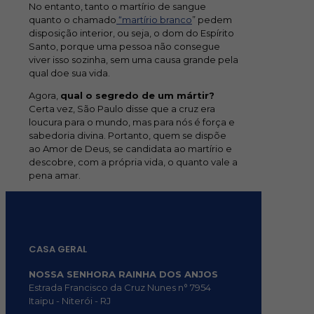
No entanto, tanto o martírio de sangue
quanto o chamado
“martírio branco
” pedem
disposição interior, ou seja, o dom do Espírito
Santo, porque uma pessoa não consegue
viver isso sozinha, sem uma causa grande pela
qual doe sua vida.
Agora,
qual o segredo de um mártir?
Certa vez, São Paulo disse que a cruz era
loucura para o mundo, mas para nós é força e
sabedoria divina. Portanto, quem se dispõe
ao Amor de Deus, se candidata ao martírio e
descobre, com a própria vida, o quanto vale a
pena amar.
CASA GERAL
NOSSA SENHORA RAINHA DOS ANJOS
Estrada Francisco da Cruz Nunes n° 7954
Itaipu - Niterói - RJ