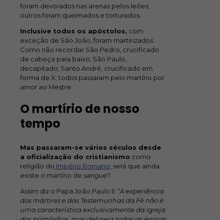
foram devorados nas arenas pelos leões;
outros foram queimados e torturados.
Inclusive todos os apóstolos,
com
exceção de São João, foram martirizados.
Como não recordar São Pedro, crucificado
de cabeça para baixo; São Paulo,
decapitado; Santo André, crucificado em
forma de X; todos passaram pelo martírio por
amor ao Mestre.
O martírio de nosso
tempo
Mas passaram-se vários séculos desde
a oficialização do cristianismo
como
religião do
Império Romano
, será que ainda
existe o martírio de sangue?
Assim diz o Papa João Paulo II:
“A experiência
dos mártires e das Testemunhas da Fé não é
uma característica exclusivamente da Igreja
dos primórdios, mas delineia todas as épocas