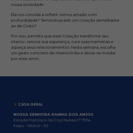
nossa sociedade.
Ela nos convida a refletir: temos amado com
profundidade? Temos buscado um coração semelhante
ao de Cristo?
Por isso, permita que esse Coração transforme seu
interior: renove sua esperança, cure suas memórias e
aqueça seus relacionamentos. Nesta semana, escolha
um gesto concreto de misericórdia e deixe-se moldar
por esse amor.
CASA GERAL
NOSSA SENHORA RAINHA DOS ANJOS
Estrada Francisco da Cruz Nunes n° 7954
Itaipu - Niterói - RJ