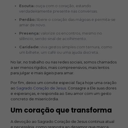
Escuta:
ouça com o coração, estando
verdadeiramente presente nas conversas.
Perdão:
libere o coração das mágoas e permita-se
amar de novo.
Presença:
valorize os encontros, mesmo no
silêncio, sendo sinal de acolhimento.
Caridade:
viva gestos simples com ternura, como
um bilhete, um café ou uma ajuda discreta.
No lar, no trabalho ou nas redes sociais, somos chamados
a ser menos rígidos, mais compreensivos, mais lentos
para julgar e mais ágeis para amar.
Por fim, deixo um convite especial: faça hoje uma oração
ao
Sagrado Coração de Jesus
. Consagre a Ele suas dores
e esperanças, e responda ao Seu amor com um gesto
concreto de misericórdia.
Um coração que transforma
A devoção ao Sagrado Coração de Jesus continua atual
e necessária, como resposta ao desamor que marca