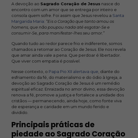
A devoção ao
Sagrado Coração de Jesus
nasce do
encontro com um amor que se entrega por inteiro e
consola quem sofre. Foi assim que Jesus revelou a
Santa
Margarida Maria:
“Eis o Coração que tanto amou os
homens, que não poupou nada até esgotar-Se e
consumir-Se, para manifestar-lhes seu amor.”
Quando tudo ao redor parece frio e indiferente, somos
chamados a retornar ao Coração de Jesus. Ele nos revela
que amar ainda vale a pena. Que perdoar é libertador.
Que viver com empatia é possível.
Nesse contexto, o
Papa Pio XII alertava que
, diante do
esfriamento da fé, do materialismo e do ódio à Igreja, a
devoção ao Sagrado Coração de Jesus é um remédio
espiritual eficaz. Enraizada no amor divino, essa devoção
renova a fé, promove a justiça e fortalece a unidade dos
cristãos — permanecendo, ainda hoje, como fonte viva
de esperança e caridade em um mundo ferido e
dividido.
Principais práticas de
piedade ao Sagrado Coração