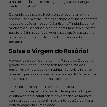
uma Hóstia, da qual caem algumas gotas de Sangue
dentro do cálice”.
Deixando o cálice e a Hóstia suspensos no ar, o Anjo
prostrou-se em terra junto às crianças e fê-las repetir três
vezes a oração em louvor à Santíssima Trindade, como
também deu a hóstia e o cálice para Francisco e Jacinta.
Essa foi a última aparição. As crianças então passaram a
rezar mais e fazer sacrifícios pela conversão dos
pecadores.
Salve a Virgem do Rosário!
A presença dos anjos marcam na Palavra de Deus uma
grande revelação! Eles são fiéis mensageiros dos
desígnios divinos, logo, em Fátima não seria diferente,
uma vez que lá se manifestou a aparição da Virgem que
impactou o mundo e permanece até hoje.
Dessa forma, o Anjo da Paz que apareceu aos
pastorinhos preparou o coração deles para tudo que
viveriam à frente; falou sobre as verdades de nossa fé,
como a eucaristia, e confirmou a intercessão de Maria
pela salvação da humanidade.