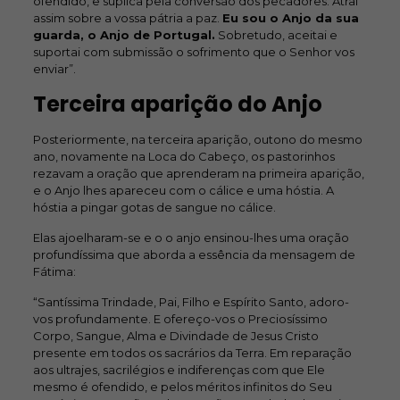
ofendido, e súplica pela conversão dos pecadores. Atraí
assim sobre a vossa pátria a paz.
Eu sou o Anjo da sua
guarda, o Anjo de Portugal.
Sobretudo, aceitai e
suportai com submissão o sofrimento que o Senhor vos
enviar”.
Terceira aparição do Anjo
Posteriormente, na terceira aparição, outono do mesmo
ano, novamente na Loca do Cabeço, os pastorinhos
rezavam a oração que aprenderam na primeira aparição,
e o Anjo lhes apareceu com o cálice e uma hóstia. A
hóstia a pingar gotas de sangue no cálice.
Elas ajoelharam-se e o o anjo ensinou-lhes uma oração
profundíssima que aborda a essência da mensagem de
Fátima:
“Santíssima Trindade, Pai, Filho e Espírito Santo, adoro-
vos profundamente. E ofereço-vos o Preciosíssimo
Corpo, Sangue, Alma e Divindade de Jesus Cristo
presente em todos os sacrários da Terra. Em reparação
aos ultrajes, sacrilégios e indiferenças com que Ele
mesmo é ofendido, e pelos méritos infinitos do Seu