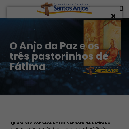
O Anjo da Paz e os
três pastorinhos de
Fátima
Quem não conhece Nossa Senhora de Fátima
e
suas aparições em Portugal aos pastorinhos? Porém,