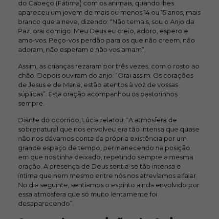
do Cabeço (Fátima) com os animais, quando lhes
apareceu um jovem de mais ou menos 14 ou 15 anos, mais
branco que a neve, dizendo:
“Não temais, sou o Anjo da
Paz, orai comigo: Meu Deus eu creio, adoro, espero e
amo-vos. Peço-vos perdão para os que não creem, não
adoram, não esperam e não vos amam”.
Assim, as crianças rezaram por três vezes, com o rosto ao
chão. Depois ouviram do anjo: “Orai assim. Os corações
de Jesus e de Maria, estão atentos à voz de vossas
súplicas”. Esta oração acompanhou os pastorinhos
sempre.
Diante do ocorrido, Lúcia relatou:
“A atmosfera de
sobrenatural que nos envolveu era tão intensa que quase
não nos dávamos conta da própria existência por um
grande espaço de tempo, permanecendo na posição
em que nos tinha deixado, repetindo sempre a mesma
oração. A presença de Deus sentia-se tão intensa e
íntima que nem mesmo entre nós nos atrevíamos a falar.
No dia seguinte, sentíamos o espírito ainda envolvido por
essa atmosfera que só muito lentamente foi
desaparecendo”.