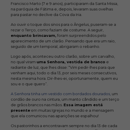
Francisco Marto (7 e 9 anos), participaram da Santa Missa,
na paróquia de Fátima e, depois, levaram suas ovelhas
para pastar no declive da Cova da Iria.
Ao ouvir o toque dos sinos para o Ângelus, puseram-se a
rezar o Terço, como faziam de costume. A seguir,
enquanto brincavam,
foram surpreendidos pelo
aparecimento de um clarão. Pensando que era um raio,
seguido de um temporal, abrigaram o rebanho.
Logo após, aconteceu outro clarão, sobre um carvalho,
no qual viram
uma Senhora, vestida de branco
e
radiante de luz, que lhes disse: “Vim pedir-lhes para que
venham aqui, todo o dia 13, por seis meses consecutivos,
nesta mesma hora. Dir-lhes-ei, oportunamente, quem eu
sou e o que quero”.
A Senhora tinha um vestido com bordados dourados,
um
cordão de ouro na cintura, um manto cândido e um terço
de grãos brancos nas mãos.
Essa imagem está
presente
em muitas Igrejas no mundo e a mensagem
que ela comunicou nas aparições se espalhou!
Os pastorinhos a encontravam sempre no dia 13 de cada