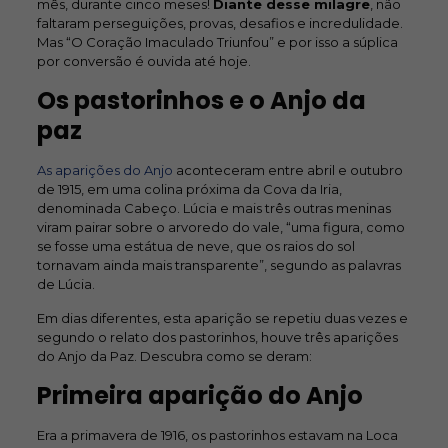
mês, durante cinco meses!
Diante desse milagre
, não
faltaram perseguições, provas, desafios e incredulidade.
Mas “O Coração Imaculado Triunfou” e por isso a súplica
por conversão é ouvida até hoje.
Os pastorinhos e o Anjo da
paz
As aparições do Anjo
aconteceram entre abril e outubro
de 1915, em uma colina próxima da Cova da Iria,
denominada Cabeço. Lúcia e mais três outras meninas
viram pairar sobre o arvoredo do vale, “uma figura, como
se fosse uma estátua de neve, que os raios do sol
tornavam ainda mais transparente”, segundo as palavras
de Lúcia.
Em dias diferentes, esta aparição se repetiu duas vezes e
segundo o relato dos pastorinhos, houve três aparições
do Anjo da Paz. Descubra como se deram:
Primeira aparição do Anjo
Era a primavera de 1916, os pastorinhos estavam na Loca