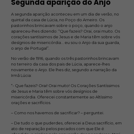
Segunda aparição do Anjo
A segunda aparição aconteceu em um dia de verão, no
quintal da casa de Lúcia, no Poço do Arneiro. Os
pastorinhos brincavam sobre o poço, quando o anjo
apareceu-lhes dizendo:
“Que fazeis? Orai, orai muito. Os
corações santíssimos de Jesus e de Maria têm sobre vós
desígnios de misericórdia… eu sou o Anjo da sua guarda,
o anjo de Portugal”.
No verão de 1916, quando os três pastorinhos brincavam
no terreiro da casa dos pais de Lúcia, aparece-lhes
novamente o Anjo. Ele lhes diz, segundo a narração da
Irmã Lúcia:
“- Que fazeis? Orai! Orai muito! Os Corações Santíssimos
de Jesus e Maria têm sobre vós desígnios de
misericórdia. Oferecei constantemente ao Altíssimo
orações e sacrifícios.
– Como nos havemos de sacrificar? – perguntei.
– De tudo o que puderdes, oferecei a Deus sacrifício, em
ato de reparação pelos pecados com que Ele é