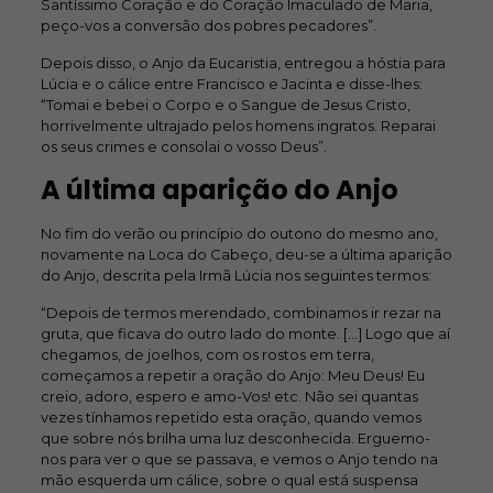
Santíssimo Coração e do Coração Imaculado de Maria,
peço-vos a conversão dos pobres pecadores”.
Depois disso, o Anjo da Eucaristia, entregou a hóstia para
Lúcia e o cálice entre Francisco e Jacinta e disse-lhes:
“Tomai e bebei o Corpo e o Sangue de Jesus Cristo,
horrivelmente ultrajado pelos homens ingratos. Reparai
os seus crimes e consolai o vosso Deus”.
A última aparição do Anjo
No fim do verão ou princípio do outono do mesmo ano,
novamente na Loca do Cabeço, deu-se a última aparição
do Anjo, descrita pela Irmã Lúcia nos seguintes termos:
“Depois de termos merendado, combinamos ir rezar na
gruta, que ficava do outro lado do monte. […] Logo que aí
chegamos, de joelhos, com os rostos em terra,
começamos a repetir a oração do Anjo: Meu Deus! Eu
creio, adoro, espero e amo-Vos! etc. Não sei quantas
vezes tínhamos repetido esta oração, quando vemos
que sobre nós brilha uma luz desconhecida. Erguemo-
nos para ver o que se passava, e vemos o Anjo tendo na
mão esquerda um cálice, sobre o qual está suspensa