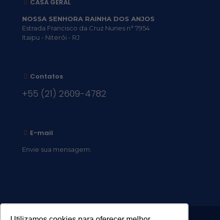
CASA GERAL
NOSSA SENHORA RAINHA DOS ANJOS
Estrada Francisco da Cruz Nunes n° 7954
Itaipu - Niterói - RJ
Contatos
+55 (21) 2609-4782
E-mail
Envie sua mensagem:
vocacional@comsantosanjos.org.br
Utilizamos cookies para oferecer melhor