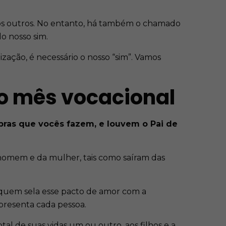
s outros. No entanto, há também o chamado
o nosso sim.
zação, é necessário o nosso “sim”. Vamos
o mês vocacional
bras que vocês fazem, e louvem o Pai de
o homem e da mulher, tais como saíram das
E quem sela esse pacto de amor com a
presenta cada pessoa.
l de suas vidas um ou outro, aos filhos e a