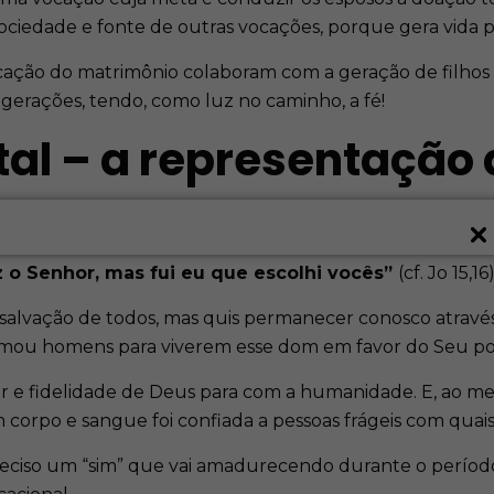
ociedade e fonte de outras vocações, porque gera vida p
ação do matrimônio colaboram com a geração de filhos 
gerações, tendo, como luz no caminho, a fé!
al – a representação 
 o Senhor, mas fui eu que escolhi vocês”
(cf. Jo 15,16)
 salvação de todos, mas quis permanecer conosco através
mou homens para viverem esse dom em favor do Seu po
mor e fidelidade de Deus para com a humanidade. E, ao 
 corpo e sangue foi confiada a pessoas frágeis com quai
preciso um “sim” que vai amadurecendo durante o períod