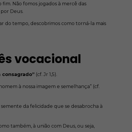
o fim. Não fomos jogados à mercê das
s por Deus.
ssar do tempo, descobrimos como torná-la mais
ês vocacional
ia consagrado”
(cf. Jr 1,5).
 homem à nossa imagem e semelhança” (cf.
a semente da felicidade que se desabrocha à
 como também, à união com Deus, ou seja,