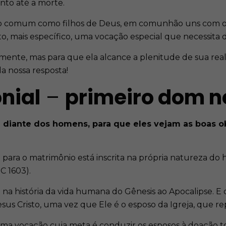
nto até a morte.
o comum como filhos de Deus, em comunhão uns com o
 mais específico, uma vocação especial que necessita d
ente, mas para que ela alcance a plenitude de sua reali
a nossa resposta!
nial
–
primeiro dom n
 diante dos homens, para que eles vejam as boas o
 para o matrimônio está inscrita na própria natureza d
C 1603).
 na história da vida humana do Gênesis ao Apocalipse. 
us Cristo, uma vez que Ele é o esposo da Igreja, que re
a vocação cuja meta é conduzir os esposos à doação tota