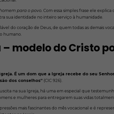
acional.
 homem para o povo.
Com essa simples frase ele explic
tra sua identidade no inteiro serviço à humanidade.
lável do coração de Deus, de quem todas as demais voc
ero humano.
 – modelo do Cristo po
da Igreja. É um dom que a Igreja recebe do seu Senh
ssão dos conselhos”
(CIC 926).
cita na sua Igreja, há uma em especial que testemunha a
homens e mulheres para entregarem suas vidas totalment
ressões mais fascinantes do mês vocacional e é represen