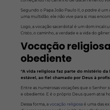
começando no caminho de discernimento voc
Segundo o Papa João Paulo II,
o padre é um
uma multidão; ele não vive para si; mas encon
Logo, a vocação sacerdotal é um dom incalcu
Cristo, o caminho, a verdade e a vida do gên
Vocação religiosa
obediente
“A vida religiosa faz parte do mistério 
estável, ao fiel chamado por Deus à profi
Entre as numerosas vocações que o Senhor sus
e obediente. E é o próprio Deus quem atrai 
Dessa forma, a
vocação religiosa
é uma das exp