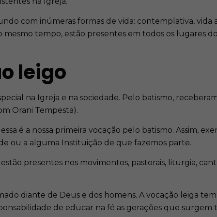
stentes na Igreja.
mundo com inúmeras formas de vida: contemplativa, vida a
, ao mesmo tempo, estão presentes em todos os lugares d
o leigo
special na Igreja e na sociedade. Pelo batismo, receber
Dom Orani Tempesta).
 essa é a nossa primeira vocação pelo batismo. Assim, exe
de ou a alguma Instituição de que fazemos parte.
estão presentes nos movimentos, pastorais, liturgia, canto, n
amado diante de Deus e dos homens. A vocação leiga t
nsabilidade de educar na fé as gerações que surgem to