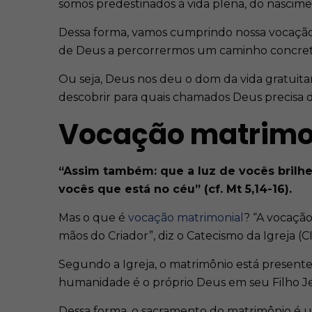
somos predestinados à vida plena, do nascime
Dessa forma, vamos cumprindo nossa vocaçã
de Deus a percorrermos um caminho concreto,
Ou seja, Deus nos deu o dom da vida gratuitam
descobrir para quais chamados Deus precisa d
Vocação matrimo
“Assim também: que a luz de vocês brilhe
vocês que está no céu” (cf. Mt 5,14-16).
Mas o que é
vocação matrimonial
? “A vocação
mãos do Criador”, diz o Catecismo da Igreja (CI
Segundo a Igreja, o matrimônio está presente
humanidade é o próprio Deus em seu Filho Jes
Dessa forma, o sacramento do matrimônio é um