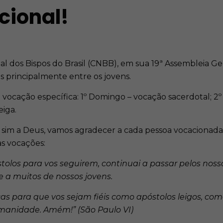
cional!
al dos Bispos do Brasil (CNBB), em sua 19ª Assembleia Ge
s principalmente entre os jovens.
ocação específica: 1º Domingo – vocação sacerdotal; 2º
iga.
sim a Deus, vamos agradecer a cada pessoa vocacionada p
as vocações:
olos para vos seguirem, continuai a passar pelos nosso
te a muitos de nossos jovens.
s para que vos sejam fiéis como apóstolos leigos, como
manidade. Amém!” (São Paulo VI)