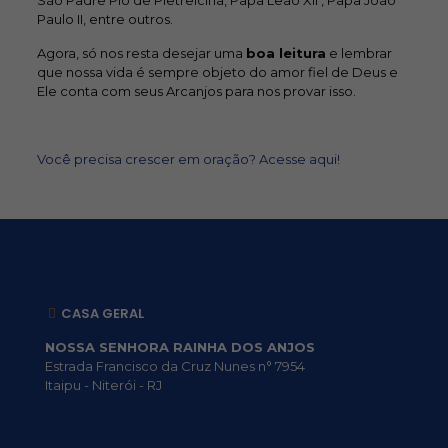
São Padre Pio de Pietrelcina, Papa Leão XII , Papa João
Paulo II, entre outros.
Agora, só nos resta desejar uma
boa leitura
e lembrar
que nossa vida é sempre objeto do amor fiel de Deus e
Ele conta com seus Arcanjos para nos provar isso.
Você precisa crescer em oração? Acesse aqui!
CASA GERAL
NOSSA SENHORA RAINHA DOS ANJOS
Estrada Francisco da Cruz Nunes n° 7954
Itaipu - Niterói - RJ