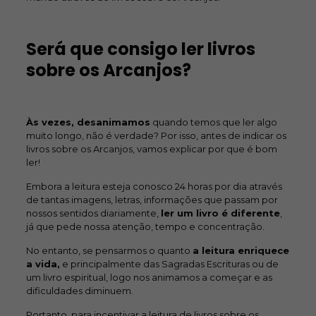
Será que consigo ler livros
sobre os Arcanjos?
Às vezes, desanimamos
quando temos que ler algo
muito longo, não é verdade? Por isso, antes de indicar os
livros sobre os Arcanjos, vamos explicar por que é bom
ler!
Embora a leitura esteja conosco 24 horas por dia através
de tantas imagens, letras, informações que passam por
nossos sentidos diariamente,
ler um livro é diferente
,
já que pede nossa atenção, tempo e concentração.
No entanto, se pensarmos o quanto
a leitura enriquece
a vida,
e principalmente das Sagradas Escrituras ou de
um livro espiritual, logo nos animamos a começar e as
dificuldades diminuem.
Portanto, para incentivar a leitura de livros sobre os