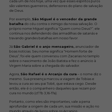
cada um de nós hoje, uma vez que esses espíritos puros
são valentes guerreiros, defensores do plano de salvação
de Deus.
Por exemplo,
São Miguel é o vencedor da grande
batalha
do céu contra o inimigo da nossa salvação. O
próprio nome Miguel significa “Quem como Deus?”; ele
continua nos defendendo das armadilhas de satanás e
travando grandes batalhas em nosso favor.
Já
São Gabriel é o anjo mensageiro,
anunciador de
boas notícias. Seu nome significa “Homem forte de
Deus”; foi ele quem conversou com Zacarias no templo
sobre o nascimento de João Batista e fez o anúncio à
Virgem Maria sobre a chegada do salvador.
Agora,
São Rafael é o Arcanjo da cura
– o nome diz o
mesmo. Sua presença marcou a viagem de Tobias e
levou a cura ao seu pai Tobit, que estava cego. Desde
então, ele é o companheiro daqueles que rezam por
cura no mundo (cf.Tb 3,16-17a).
Portanto, como eles são importantes, vale a pena
aprofundar a origem de cada um, sua missão e ação no
mundo através de livros sobre os Arcanjos.