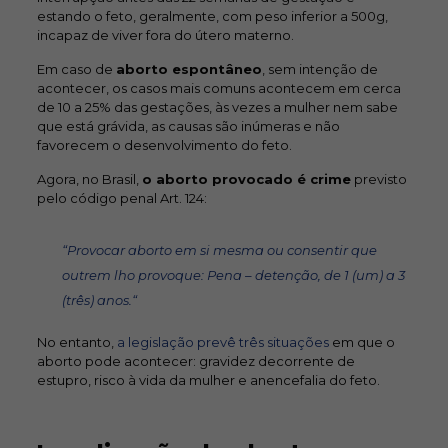
estando o feto, geralmente, com peso inferior a 500g,
incapaz de viver fora do útero materno.
Em caso de
aborto espontâneo
, sem intenção de
acontecer, os casos mais comuns acontecem em cerca
de 10 a 25% das gestações, às vezes a mulher nem sabe
que está grávida, as causas são inúmeras e não
favorecem o desenvolvimento do feto.
Agora, no Brasil,
o aborto provocado é crime
previsto
pelo código penal Art. 124:
“
Provocar aborto em si mesma ou consentir que
outrem lho provoque: Pena – detenção, de 1 (um) a 3
(três) anos.
“
No entanto,
a legislação prevê três situações
em que o
aborto pode acontecer: gravidez decorrente de
estupro, risco à vida da mulher e anencefalia do feto.