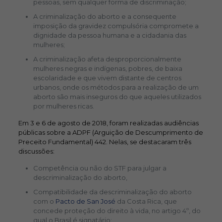
pessoas, sem qualquer forma de discriminação;
A criminalização do aborto e a consequente
imposição da gravidez compulsória compromete a
dignidade da pessoa humana e a cidadania das
mulheres;
A criminalização afeta desproporcionalmente
mulheres negras e indígenas, pobres, de baixa
escolaridade e que vivem distante de centros
urbanos, onde os métodos para a realização de um
aborto são mais inseguros do que aqueles utilizados
por mulheres ricas.
Em 3 e 6 de agosto de 2018, foram realizadas audiências
públicas sobre a ADPF (Arguição de Descumprimento de
Preceito Fundamental) 442. Nelas, se destacaram três
discussões:
Competência ou não do STF para julgar a
descriminalização do aborto,
Compatibilidade da descriminalização do aborto
com o
Pacto de San José
da Costa Rica, que
concede proteção do direito à vida, no artigo 4º, do
qual o Brasil é signatário;