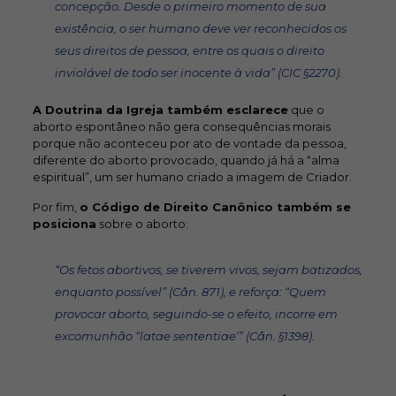
concepção. Desde o primeiro momento de sua
existência, o ser humano deve ver reconhecidos os
seus direitos de pessoa, entre os quais o direito
inviolável de todo ser inocente à vida”
(CIC §2270).
A Doutrina da Igreja também esclarece
que o
aborto espontâneo não gera consequências morais
porque não aconteceu por ato de vontade da pessoa,
diferente do aborto provocado, quando já há a “alma
espiritual”, um ser humano criado a imagem de Criador.
Por fim,
o Código de Direito Canônico também se
posiciona
sobre o aborto:
“Os fetos abortivos, se tiverem vivos, sejam batizados,
enquanto possível”
(Cân. 871), e reforça:
“Quem
provocar aborto, seguindo-se o efeito, incorre em
excomunhão “latae sententiae’”
(Cân. §1398).