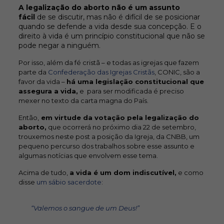
A legalização do aborto não é um assunto
fácil
de se discutir, mas não é difícil de se posicionar
quando se defende a vida desde sua concepção. E o
direito à vida é um princípio constitucional que não se
pode negar a ninguém.
Por isso, além da fé cristã – e todas as igrejas que fazem
parte da
Confederação das Igrejas Cristãs
, CONIC, são a
favor da vida –
há uma legislação constitucional que
assegura a vida,
e para ser modificada é preciso
mexer no texto da carta magna do País.
Então,
em virtude da votação pela legalização do
aborto,
que ocorrerá no próximo dia 22 de setembro,
trouxemos neste post a posição da Igreja, da CNBB, um
pequeno percurso dos trabalhos sobre esse assunto e
algumas notícias que envolvem esse tema.
Acima de tudo,
a vida é um dom indiscutível,
e como
disse
um sábio sacerdote
:
“Valemos o sangue de um Deus!”