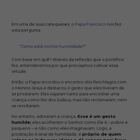
Em uma de suas catequeses, o
Papa Francisco
nos fez
esta pergunta:
“Como está minha humildade?”
Com base em quê? Através da reflexão que o pontífice
fez, entenderemos por que precisamos cultivar essa
virtude.
Então, o Papa recordou o encontro dos Reis Magos com
o Menino Jesus e destacou o gesto que eles tiveram de
se prostarem. Eles viajaram tanto para encontrar uma
criança como Rei dos Judeus, mas não reclamaram, nem
se revoltaram.
No entanto, adoraram a criança.
Esse é um gesto
humilde;
eles acolheram o Senhor como Ele é – pobre e
pequeno – e não como eles imaginavam. Logo, a
prostração é sinal de humildade, é
próprio de quem