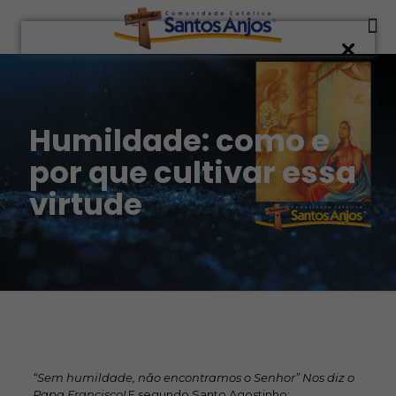
Humildade: como e
por que cultivar essa
virtude
“Sem humildade, não encontramos o Senhor”
Nos diz o
Papa Francisco!
E segundo Santo Agostinho: