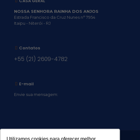
CASA GERAL
NOSSA SENHORA RAINHA DOS ANJOS
Estrada Francisco da Cruz Nunes n° 7954
Itaipu - Niterói - RJ
Contatos
+55 (21) 2609-4782
E-mail
Envie sua mensagem:
vocacional@comsantosanjos.org.br
Utilizamos cookies para oferecer melhor