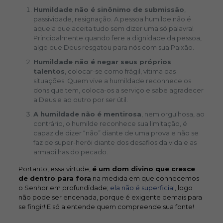
Humildade não é sinônimo de submissão
,
passividade, resignação. A pessoa humilde não é
aquela que aceita tudo sem dizer uma só palavra!
Principalmente quando fere a dignidade da pessoa,
algo que Deus resgatou para nós com sua Paixão.
Humildade não é negar seus próprios
talentos
, colocar-se como frágil, vítima das
situações. Quem vive a humildade reconhece os
dons que tem, coloca-os a serviço e sabe agradecer
a Deus e ao outro por ser útil.
A humildade não é mentirosa
, nem orgulhosa, ao
contrário, o humilde reconhece sua limitação, é
capaz de dizer “não” diante de uma prova e não se
faz de super-herói diante dos desafios da vida e as
armadilhas do pecado.
Portanto, essa virtude,
é um dom divino que cresce
de dentro para fora
na medida em que conhecemos
o Senhor em profundidade;
ela não é superficial
, logo
não pode ser encenada, porque é exigente demais para
se fingir! E só a entende quem compreende sua fonte!