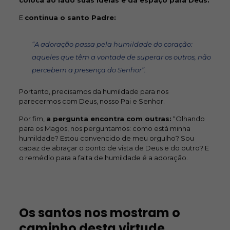
coloca ao lado suas ideias e dá espaço para Deus.
E
continua o santo Padre:
“A adoração passa pela humildade do coração:
aqueles que têm a vontade de superar os outros, não
percebem a presença do Senhor”.
Portanto, precisamos da humildade para nos
parecermos com Deus, nosso Pai e Senhor.
Por fim,
a pergunta encontra com outras:
“Olhando
para os Magos, nos perguntamos: como está minha
humildade? Estou convencido de meu orgulho? Sou
capaz de abraçar o ponto de vista de Deus e do outro? E
o remédio para a falta de humildade é a adoração.
Os santos nos mostram o
caminho desta virtude