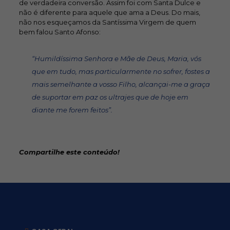
de verdadeira conversão. Assim foi com Santa Dulce e
não é diferente para aquele que ama a Deus. Do mais,
não nos esqueçamos da Santíssima Virgem de quem
bem falou Santo Afonso:
“Humildíssima Senhora e Mãe de Deus, Maria, vós
que em tudo, mas particularmente no sofrer, fostes a
mais semelhante a vosso Filho, alcançai-me a graça
de suportar em paz os ultrajes que de hoje em
diante me forem feitos”.
Compartilhe este conteúdo!