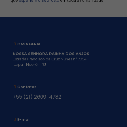
que
espalhem o Seu rosto
em toda a humanidade.
CASA GERAL
NOSSA SENHORA RAINHA DOS ANJOS
Estrada Francisco da Cruz Nunes n° 7954
Itaipu - Niterói - RJ
Contatos
+55 (21) 2609-4782
E-mail