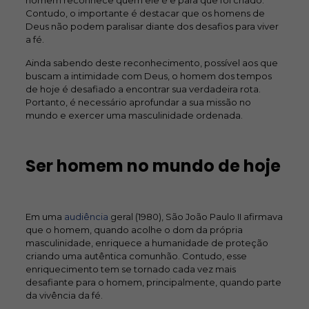
homem reconhece quem ele é e para quê foi criado.
Contudo, o importante é destacar que os homens de
Deus não podem paralisar diante dos desafios para viver
a fé.
Ainda sabendo deste reconhecimento, possível aos que
buscam a intimidade com Deus, o homem dos tempos
de hoje é desafiado a encontrar sua verdadeira rota.
Portanto, é necessário aprofundar a sua missão no
mundo e exercer uma masculinidade ordenada.
Ser homem no mundo de hoje
Em uma
audiência
geral (1980), São João Paulo II afirmava
que o homem, quando acolhe o dom da própria
masculinidade, enriquece a humanidade de proteção
criando uma autêntica comunhão. Contudo, esse
enriquecimento tem se tornado cada vez mais
desafiante para o homem, principalmente, quando parte
da vivência da fé.