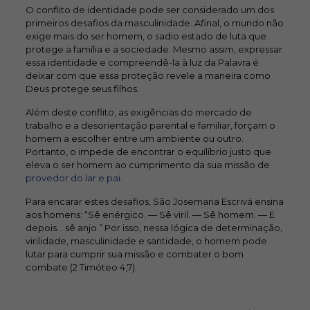
O conflito de identidade pode ser considerado um dos
primeiros desafios da masculinidade. Afinal, o mundo não
exige mais do ser homem, o sadio estado de luta que
protege a família e a sociedade. Mesmo assim, expressar
essa identidade e compreendê-la à luz da Palavra é
deixar com que essa proteção revele a maneira como
Deus protege seus filhos.
Além deste conflito, as exigências do mercado de
trabalho e a desorientação parental e familiar, forçam o
homem a escolher entre um ambiente ou outro.
Portanto, o impede de encontrar o equilíbrio justo que
eleva o ser homem ao cumprimento da sua missão de
provedor do lar e pai
.
Para encarar estes desafios, São Josemaria Escrivá ensina
aos homens: “Sê enérgico. — Sê viril. — Sê homem. — E
depois… sê anjo.” Por isso, nessa lógica de determinação,
virilidade, masculinidade e santidade, o homem pode
lutar para cumprir sua missão e combater o bom
combate (2 Timóteo 4,7).