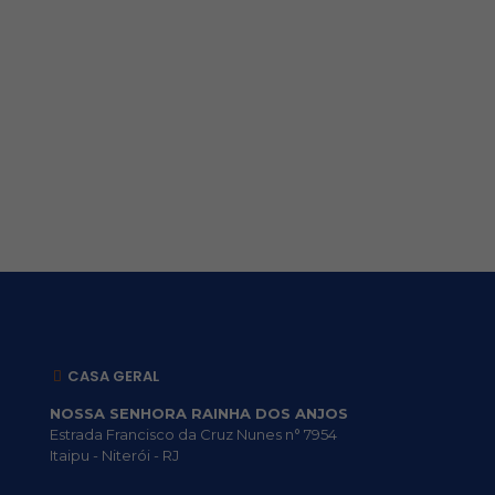
CASA GERAL
NOSSA SENHORA RAINHA DOS ANJOS
Estrada Francisco da Cruz Nunes n° 7954
Itaipu - Niterói - RJ