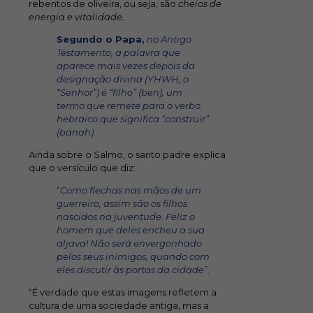
rebentos de oliveira, ou seja, são
cheios de
energia e vitalidade.
Segundo o Papa,
no Antigo
Testamento, a palavra que
aparece mais vezes depois da
designação divina (YHWH, o
“Senhor”) é “filho” (ben), um
termo que remete para o verbo
hebraico que significa “construir”
(banah).
Ainda sobre o Salmo, o santo padre explica
que o versículo que diz:
“
Como flechas nas mãos de um
guerreiro, assim são os filhos
nascidos na juventude. Feliz o
homem que deles encheu a sua
aljava! Não será envergonhado
pelos seus inimigos, quando com
eles discutir às portas da cidade
”.
“É verdade que estas imagens refletem a
cultura de uma sociedade antiga, mas a