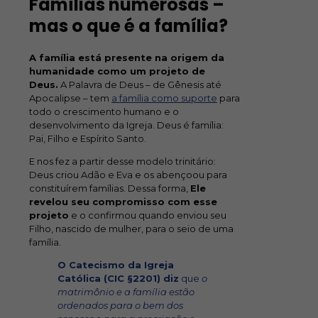
Famílias numerosas –
mas o que é a família?
A família está presente na origem da
humanidade como um projeto de
Deus.
A Palavra de Deus – de Gênesis até
Apocalipse – tem
a família como suporte
para
todo o crescimento humano e o
desenvolvimento da Igreja. Deus é família:
Pai, Filho e Espírito Santo.
E nos fez a partir desse modelo trinitário:
Deus criou Adão e Eva e os abençoou para
constituírem famílias. Dessa forma,
Ele
revelou seu compromisso com esse
projeto
e o confirmou quando enviou seu
Filho, nascido de mulher, para o seio de uma
família.
O Catecismo da Igreja
Católica (CIC §2201) diz
que
o
matrimônio e a família estão
ordenados para o bem dos