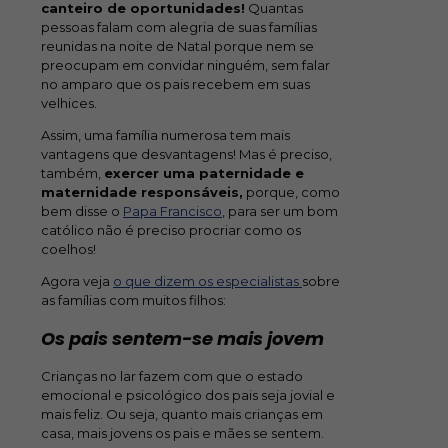
canteiro de oportunidades!
Quantas
pessoas falam com alegria de suas famílias
reunidas na noite de Natal porque nem se
preocupam em convidar ninguém, sem falar
no amparo que os pais recebem em suas
velhices.
Assim, uma família numerosa tem mais
vantagens que desvantagens! Mas é preciso,
também,
exercer uma paternidade e
maternidade responsáveis,
porque, como
bem disse o
Papa Francisco
, para ser um bom
católico não é preciso procriar como os
coelhos!
Agora veja
o que dizem os especialistas
sobre
as famílias com muitos filhos:
Os pais sentem-se mais jovem
Crianças no lar fazem com que o estado
emocional e psicológico dos pais seja jovial e
mais feliz. Ou seja, quanto mais crianças em
casa, mais jovens os pais e mães se sentem.