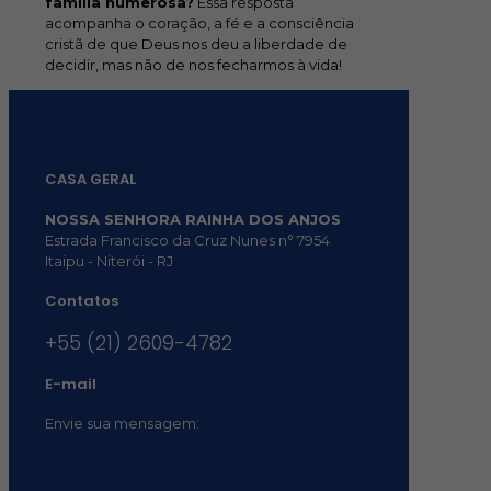
família numerosa?
Essa resposta
acompanha o coração, a fé e a consciência
cristã de que Deus nos deu a liberdade de
decidir, mas não de nos fecharmos à vida!
CASA GERAL
NOSSA SENHORA RAINHA DOS ANJOS
Estrada Francisco da Cruz Nunes n° 7954
Itaipu - Niterói - RJ
Contatos
+55 (21) 2609-4782
E-mail
Envie sua mensagem:
vocacional@comsantosanjos.org.br