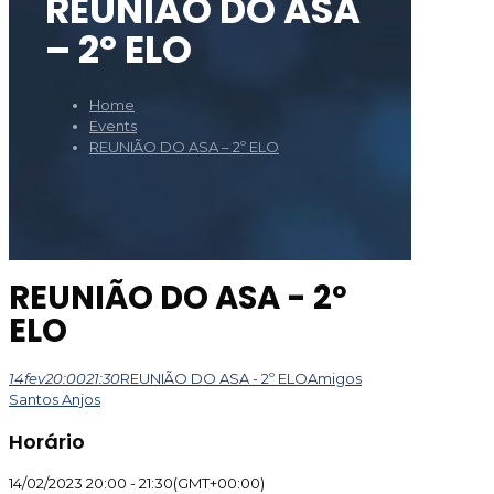
REUNIÃO DO ASA
– 2º ELO
Home
Events
REUNIÃO DO ASA – 2º ELO
REUNIÃO DO ASA - 2º
ELO
14
fev
20:00
21:30
REUNIÃO DO ASA - 2º ELO
Amigos
Santos Anjos
Horário
14/02/2023
20:00
-
21:30
(GMT+00:00)