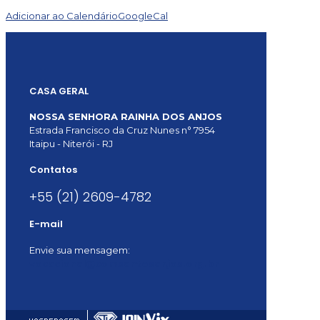
Adicionar ao Calendário
GoogleCal
CASA GERAL
NOSSA SENHORA RAINHA DOS ANJOS
Estrada Francisco da Cruz Nunes n° 7954
Itaipu - Niterói - RJ
Contatos
+55 (21) 2609-4782
E-mail
Envie sua mensagem:
vocacional@comsantosanjos.org.br