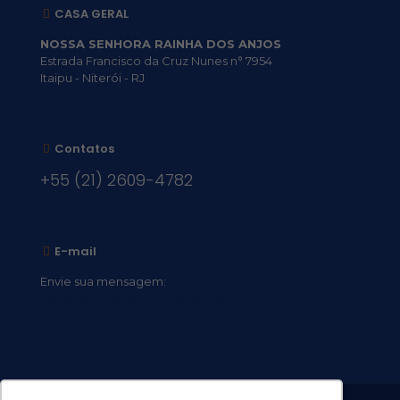
CASA GERAL
NOSSA SENHORA RAINHA DOS ANJOS
Estrada Francisco da Cruz Nunes n° 7954
Itaipu - Niterói - RJ
Contatos
+55 (21) 2609-4782
E-mail
Envie sua mensagem:
vocacional@comsantosanjos.org.br