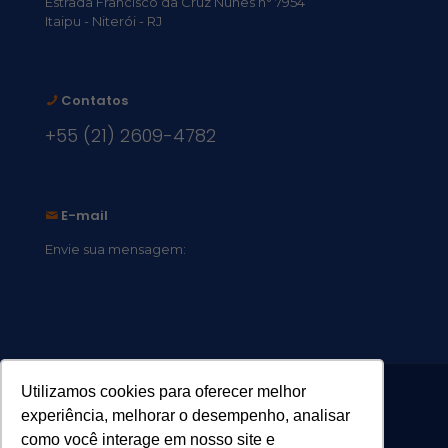
Estrada Francisco da Cruz Nunes n° 7954
Itaipu - Niterói - RJ
Contatos
+55 (21) 2609-4782
E-mail
Envie sua mensagem:
vocacional@comsantosanjos.org.br
Utilizamos cookies para oferecer melhor
experiência, melhorar o desempenho, analisar
como você interage em nosso site e