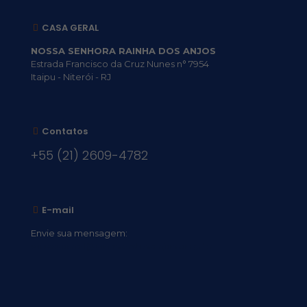
CASA GERAL
NOSSA SENHORA RAINHA DOS ANJOS
Estrada Francisco da Cruz Nunes n° 7954
Itaipu - Niterói - RJ
Contatos
+55 (21) 2609-4782
E-mail
Envie sua mensagem:
vocacional@comsantosanjos.org.br