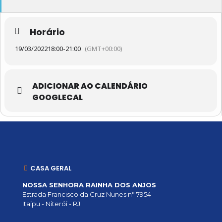
Horário
19/03/2022
18:00
-
21:00
(GMT+00:00)
ADICIONAR AO CALENDÁRIO
GOOGLECAL
CASA GERAL
NOSSA SENHORA RAINHA DOS ANJOS
Estrada Francisco da Cruz Nunes n° 7954
Itaipu - Niterói - RJ