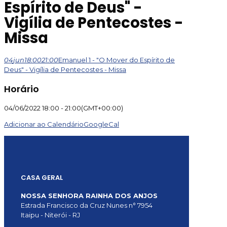
Espírito de Deus" -
Vigília de Pentecostes -
Missa
04
jun
18:00
21:00
Emanuel 1 - "O Mover do Espírito de
Deus" - Vigília de Pentecostes - Missa
Horário
04/06/2022
18:00
-
21:00
(GMT+00:00)
Adicionar ao Calendário
GoogleCal
CASA GERAL
NOSSA SENHORA RAINHA DOS ANJOS
Estrada Francisco da Cruz Nunes n° 7954
Itaipu - Niterói - RJ