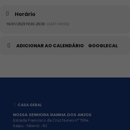
Horário
16/01/2023
19:30
-
20:30
(GMT+00:00)
ADICIONAR AO CALENDÁRIO
GOOGLECAL
CASA GERAL
NOSSA SENHORA RAINHA DOS ANJOS
Estrada Francisco da Cruz Nunes n° 7954
Itaipu - Niterói - RJ