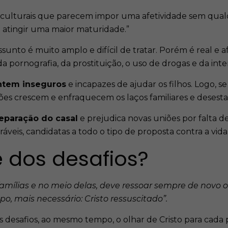
 culturais que parecem impor uma afetividade sem qualqu
a atingir uma maior maturidade.”
assunto é muito amplo e difícil de tratar. Porém é real e 
 pornografia, da prostituição, o uso de drogas e da inten
entem inseguros
e incapazes de ajudar os filhos. Logo, se
ões crescem e enfraquecem os laços familiares e desestab
eparação do casal
e prejudica novas uniões por falta d
áveis, candidatas a todo o tipo de proposta contra a vida
e dos desafios?
amílias e no meio delas, deve ressoar sempre de novo o
, mais necessário: Cristo ressuscitado”.
rios desafios, ao mesmo tempo, o olhar de Cristo para c