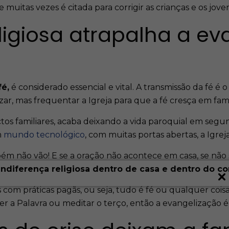
uitas vezes é citada para corrigir as crianças e os joven
eligiosa atrapalha a e
é,
é considerado essencial e vital. A transmissão da fé é 
ar, mas frequentar a Igreja para que a fé cresça em famí
os familiares, acaba deixando a vida paroquial em seg
m
mundo tecnológico
, com muitas portas abertas, a Igr
também não vão! E se a oração não acontece em casa, se nã
indiferença religiosa dentro de casa e dentro do co
com práticas pagãs, ou seja, tudo é fé ou qualquer coisa tr
, ler a Palavra ou meditar o terço, então a evangelização