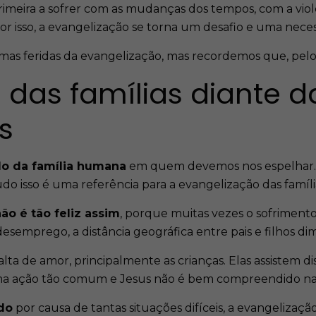
 primeira a sofrer com as mudanças dos tempos, com a vio
 isso, a evangelização se torna um desafio e uma nece
as feridas da evangelização, mas recordemos que, pelo v
 das famílias diante d
s
lo da família humana
em quem devemos nos espelhar. L
do isso é uma referência para a evangelização das famíli
ão é tão feliz assim
, porque muitas vezes o sofrimento 
o desemprego, a distância geográfica entre pais e filhos d
lta de amor, principalmente as crianças. Elas assistem d
ma ação tão comum e Jesus não é bem compreendido na 
do
por causa de tantas situações difíceis, a evangelizaçã