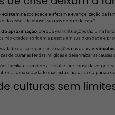
os de crise deixam a fa
e existem
na sociedade e afetam a evangelização da famíl
mo e dos casos de abusos sexuais dentro de casa?
 e da aproximação
, porque essas situações são uma feri
os não citados, agridem a pessoa em sua dignidade e prod
cessidade de acompanhar situações nas quais os
vínculos
es de curar as feridas infligidas e desenraizar as causa
ões familiares tendem a se isolar, por causa da vergonh
nfrenta uma sociedade machista e acaba se culpando ou 
e culturas sem limites