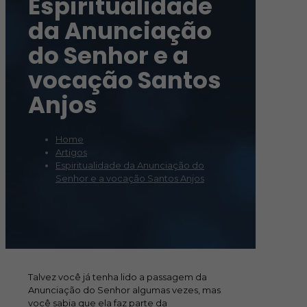
Espiritualidade
da Anunciação
do Senhor e a
vocação Santos
Anjos
Home
Artigos
Espiritualidade da Anunciação do
Senhor e a vocação Santos Anjos
Talvez você já tenha lido a passagem da
Anunciação do Senhor algumas vezes, mas
você sabia que ela faz parte da