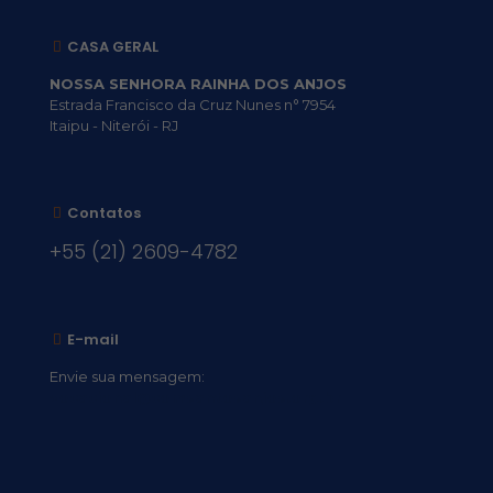
CASA GERAL
NOSSA SENHORA RAINHA DOS ANJOS
Estrada Francisco da Cruz Nunes n° 7954
Itaipu - Niterói - RJ
Contatos
+55 (21) 2609-4782
E-mail
Envie sua mensagem:
vocacional@comsantosanjos.org.br