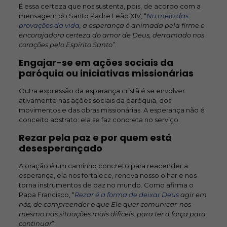
É essa certeza que nos sustenta, pois, de acordo com a
mensagem do Santo Padre Leão XIV, “
No meio das
provações da vida
,
a esperança é animada pela firme e
encorajadora certeza do amor de Deus, derramado nos
corações pelo Espírito Santo
”.
Engajar-se em ações sociais da
paróquia ou iniciativas missionárias
Outra expressão da esperança cristã é se envolver
ativamente nas ações sociais da paróquia, dos
movimentos e das obras missionárias. A esperança não é
conceito abstrato: ela se faz concreta no serviço.
Rezar pela paz e por quem está
desesperançado
A oração é um caminho concreto para reacender a
esperança, ela nos fortalece, renova nosso olhar e nos
torna instrumentos de paz no mundo. Como afirma o
Papa Francisco, “
Rezar é a forma de deixar Deus
agir em
nós, de compreender o que Ele quer comunicar-nos
mesmo nas situações mais difíceis, para ter a força para
continuar
”.