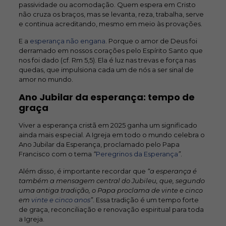
passividade ou acomodação. Quem espera em Cristo
não cruza os braços, mas se levanta, reza, trabalha, serve
e continua acreditando, mesmo em meio às provações.
E a
esperança não engana
. Porque o amor de Deus foi
derramado em nossos corações pelo Espírito Santo que
nos foi dado (cf. Rm 5,5). Ela é luz nas trevas e força nas
quedas, que impulsiona cada um de nós a ser sinal de
amor no mundo.
Ano Jubilar da esperança: tempo de
graça
Viver a esperança cristã em 2025 ganha um significado
ainda mais especial. A Igreja em todo o mundo celebra o
Ano Jubilar da Esperança, proclamado pelo Papa
Francisco com o tema
“
Peregrinos da Esperança
”
.
Além disso, é importante recordar que
“a esperança é
também a mensagem central do Jubileu, que, segundo
uma antiga tradição, o Papa proclama de vinte e cinco
em
vinte e cinco anos
”
. Essa tradição é um tempo forte
de graça, reconciliação e renovação espiritual para toda
a Igreja.