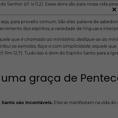
o Senhor (cf. Is 11,2). Esses dons são para nossa vida p
u seja, para proveito comum. São eles: palavra de sabedoria,
cernimento dos espíritos, a variedade de línguas e interp
quele que é chamado ao ministério, dedique-se ao minis
tribui as esmolas, faça-o com simplicidade; aquele que
cf. Rm 12,7). Tudo isso é dom do Espírito Santo para a Igre
 uma graça de Pentec
o Santo são incontáveis.
Eles se manifestam na vida do cr