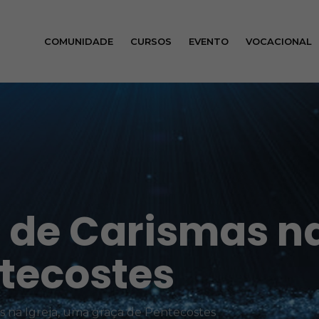
COMUNIDADE
CURSOS
EVENTO
VOCACIONAL
 de Carismas na
tecostes
s na Igreja, uma graça de Pentecostes