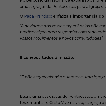
No percurso da história, da expansão da Igrej
ambas graças de Pentecostes para a Igreja e
O
Papa Francisco
enfatiza
a importância do 
“A novidade das vossas experiências não co
predisposição para responder com renovado
vossos movimentos e novas comunidades”.
E convoca todos à missão:
“E não esqueçais: não queremos uma Igreja fe
Essa é uma das graças de Pentecostes: uma ig
testemunhar o Cristo Vivo na vida, na igreja e