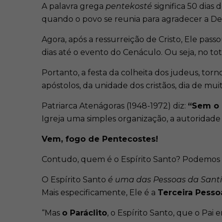
A palavra grega
pentekosté
significa 50 dias
quando o povo se reunia para agradecer a Deus
Agora, após a ressurreição de Cristo, Ele pas
dias até o evento do Cenáculo. Ou seja, no tot
Portanto, a festa da colheita dos judeus, tor
apóstolos, da unidade dos cristãos, dia de mui
Patriarca Atenágoras (1948-1972) diz:
“Sem o 
Igreja uma simples organização, a autoridad
Vem, fogo de Pentecostes!
Contudo, quem é o Espírito Santo? Podemos c
O Espírito Santo
é uma das Pessoas da Santíss
Mais especificamente, Ele é a
Terceira Pesso
“Mas
o Paráclito
, o Espírito Santo, que o Pai