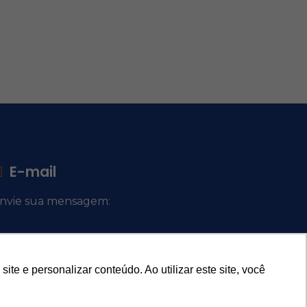
E-mail
nvie sua mensagem:
ocacional@comsantosanjos.org.br
e e personalizar conteúdo. Ao utilizar este site, você