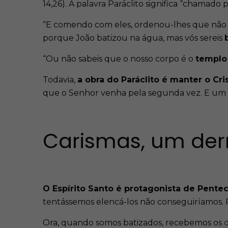
14,26). A palavra Paráclito
significa “chamado p
“E comendo com eles, ordenou-lhes que não 
porque João batizou na água, mas vós sereis
“Ou não sabeis que o nosso corpo é o
templo 
Todavia,
a obra do Paráclito é manter o C
que o Senhor venha pela segunda vez. E um do
Carismas, um de
O Espírito Santo é protagonista de Pente
tentássemos elencá-los não conseguiríamos. Po
Ora, quando somos batizados, recebemos os