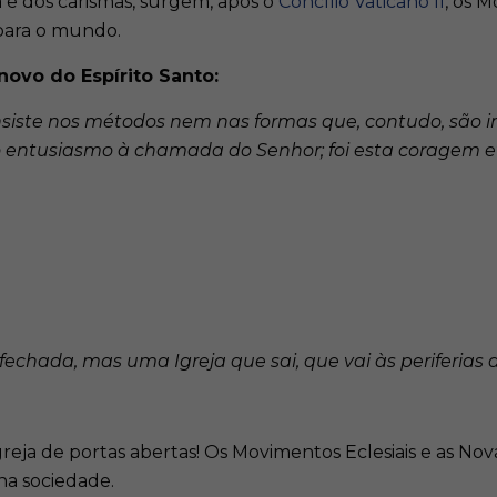
a e dos carismas, surgem, após o
Concílio Vaticano II
, os 
 para o mundo.
novo do Espírito Santo:
nsiste nos métodos nem nas formas que, contudo, são i
 entusiasmo à chamada do Senhor; foi esta coragem e
chada, mas uma Igreja que sai, que vai às periferias d
reja de portas abertas! Os Movimentos Eclesiais e as No
 na sociedade.