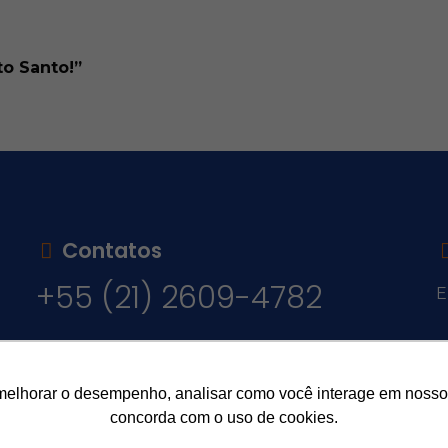
to Santo!”
Contatos
+55 (21) 2609-4782
E
v
melhorar o desempenho, analisar como você interage em nosso sit
concorda com o uso de cookies.