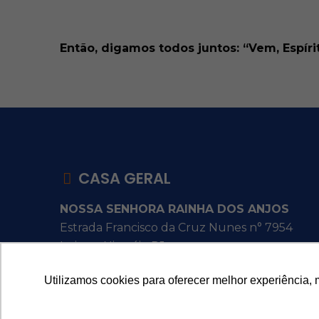
Então, digamos todos juntos: “Vem, Espíri
CASA GERAL
NOSSA SENHORA RAINHA DOS ANJOS
Estrada Francisco da Cruz Nunes n° 7954
Itaipu - Niterói - RJ
Utilizamos cookies para oferecer melhor experiência, 