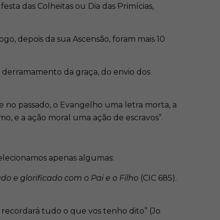
festa das Colheitas ou Dia das Primícias,
Logo, depois da sua Ascensão, foram mais 10
 do derramamento da graça, do envio dos
e no passado, o Evangelho uma letra morta, a
mo, e a ação moral uma ação de escravos”.
selecionamos apenas algumas:
o e glorificado com o Pai e o Filho
(CIC 685).
s recordará tudo o que vos tenho dito” (Jo