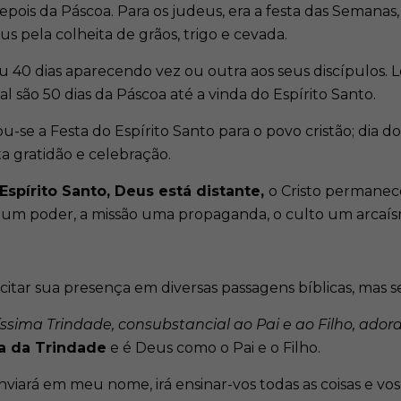
 depois da Páscoa. Para os judeus, era a
festa das Semanas, 
 pela colheita de grãos, trigo e cevada.
sou 40 dias aparecendo vez ou outra aos seus discípulos. 
al são 50 dias da Páscoa até a vinda do Espírito Santo.
nou-se a Festa do Espírito Santo para o povo cristão; dia
ta gratidão e celebração.
Espírito Santo, Deus está distante,
o Cristo permanec
e um poder, a missão uma propaganda, o culto um arcaís
itar sua presença em diversas passagens bíblicas, mas 
ima Trindade, consubstancial ao Pai e ao Filho, adorad
a da Trindade
e é Deus como o Pai e o Filho.
 enviará em meu nome, irá ensinar-vos todas as coisas e vo