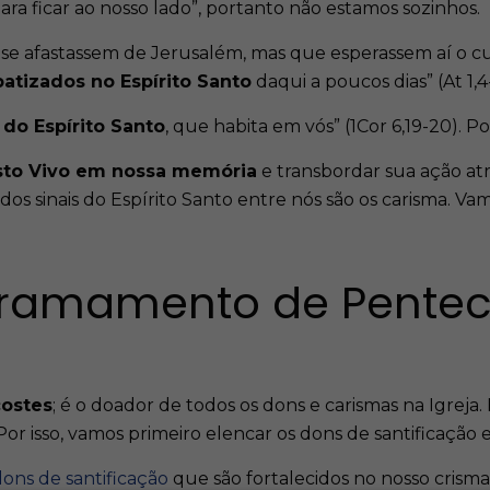
ara ficar ao nosso lado”, portanto não estamos sozinhos.
se afastassem de Jerusalém, mas que esperassem aí o
batizados no Espírito Santo
daqui a poucos dias” (At 1,4
do Espírito Santo
, que habita em vós” (1Cor 6,19-20). P
risto Vivo em nossa memória
e transbordar sua ação at
s sinais do Espírito Santo entre nós são os carisma. V
rramamento de Pentec
costes
; é o doador de todos os dons e carismas na Igreja.
r isso, vamos primeiro elencar os dons de santificação e 
dons de santificação
que são fortalecidos no nosso crisma